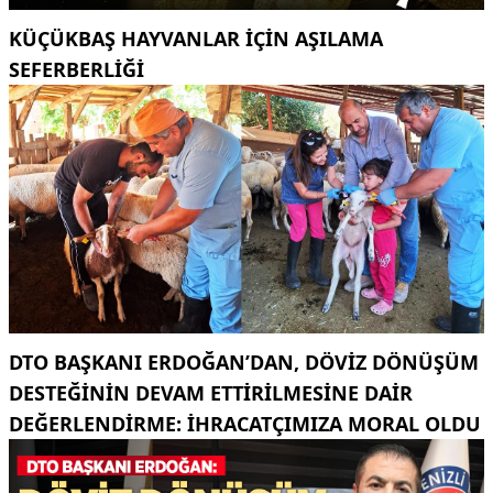
KÜÇÜKBAŞ HAYVANLAR İÇİN AŞILAMA
SEFERBERLİĞİ
DTO BAŞKANI ERDOĞAN’DAN, DÖVIZ DÖNÜŞÜM
DESTEĞININ DEVAM ETTIRILMESINE DAIR
DEĞERLENDIRME: İHRACATÇIMIZA MORAL OLDU