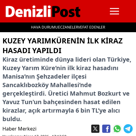
HAVA DURUMU
ECZANELER
VEFAT EDENLER
İçeriğe geç
KUZEY YARIMKÜRENIN ILK KIRAZ
HASADI YAPILDI
Kiraz üretiminde dünya lideri olan Türkiye,
Kuzey Yarım Küre’nin ilk kiraz hasadını
Manisa’nın Şehzadeler ilçesi
Sancaklıbozköy Mahallesi’nde
gerçekleştirdi. Üretici Mahmut Bozkurt ve
Yavuz Tun'un bahçesinden hasat edilen
kirazlar, açık artırmayla 6 bin TL’ye alıcı
buldu.
Haber Merkezi