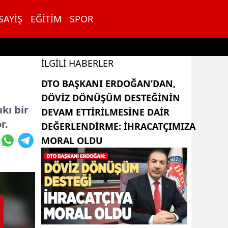
SAYIŞ
EĞITIM
SPOR
İLGILI HABERLER
DTO BAŞKANI ERDOĞAN’DAN,
DÖVIZ DÖNÜŞÜM DESTEĞININ
kı bir
DEVAM ETTIRILMESINE DAIR
r.
DEĞERLENDIRME: İHRACATÇIMIZA
MORAL OLDU