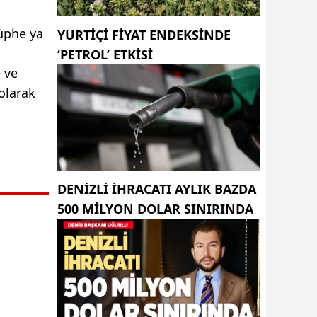
şüphe ya
YURTIÇI FIYAT ENDEKSINDE
‘PETROL’ ETKISI
 ve
olarak
DENIZLI IHRACATI AYLIK BAZDA
500 MILYON DOLAR SINIRINDA