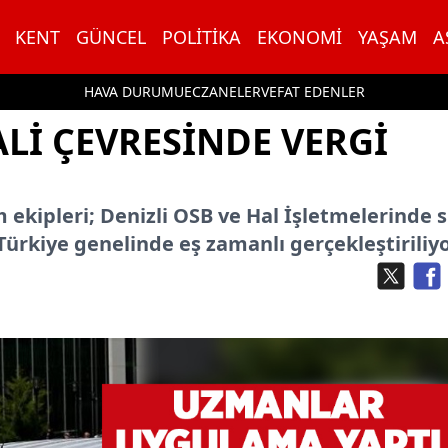
KENT
GÜNCEL
POLITIKA
EKONOMI
YAŞAM
A
HAVA DURUMU
ECZANELER
VEFAT EDENLER
LI ÇEVRESINDE VERGI
 ekipleri; Denizli OSB ve Hal İşletmelerinde sı
Türkiye genelinde eş zamanlı gerçekleştiriliyo