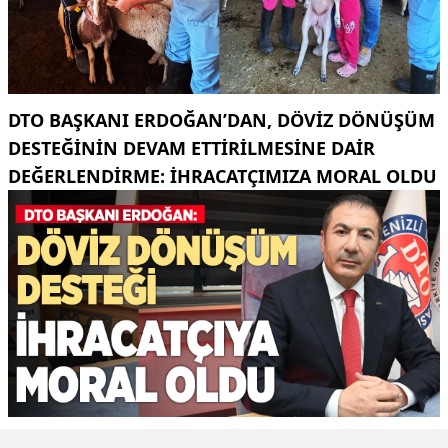
DTO BAŞKANI ERDOĞAN’DAN, DÖVIZ DÖNÜŞÜM
DESTEĞININ DEVAM ETTIRILMESINE DAIR
DEĞERLENDIRME: İHRACATÇIMIZA MORAL OLDU