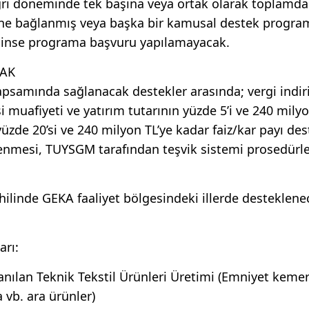
ğrı döneminde tek başına veya ortak olarak toplamda 
sine bağlanmış veya başka bir kamusal destek progra
içinse programa başvuru yapılamayacak.
CAK
apsamında sağlanacak destekler arasında; vergi indir
si muafiyeti ve yatırım tutarının yüzde 5’i ve 240 milyo
üzde 20’si ve 240 milyon TL’ye kadar faiz/kar payı des
lenmesi, TUYSGM tarafından teşvik sistemi prosedürle
ilinde GEKA faaliyet bölgesindeki illerde desteklene
arı:
anılan Teknik Tekstil Ürünleri Üretimi (Emniyet kemer
 vb. ara ürünler)