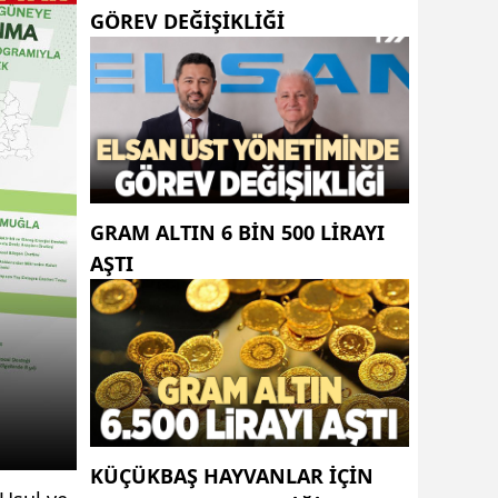
GÖREV DEĞIŞIKLIĞI
GRAM ALTIN 6 BIN 500 LIRAYI
AŞTI
KÜÇÜKBAŞ HAYVANLAR İÇİN