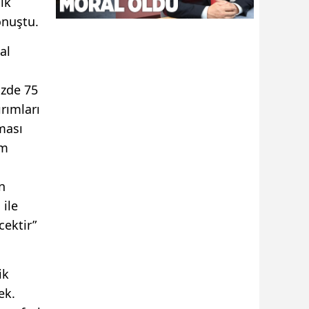
ik
onuştu.
al
üzde 75
rımları
ması
ım
n
 ile
cektir”
ik
ek.