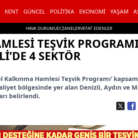
KENT
GÜNCEL
POLITIKA
EKONOMI
YAŞAM
A
HAVA DURUMU
ECZANELER
VEFAT EDENLER
MLESI TEŞVIK PROGRAM
I’DE 4 SEKTÖR
erel Kalkınma Hamlesi Teşvik Programı’ kapsa
liyet bölgesinde yer alan Denizli, Aydın ve 
rı belirlendi.