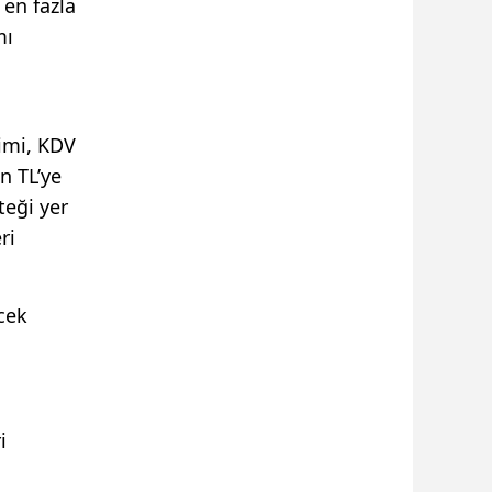
en fazla
mı
imi, KDV
n TL’ye
teği yer
ri
cek
i