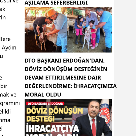
Usul ve
AŞILAMA SEFERBERLİĞİ
cak
rin
llere
, Aydın
ğü
DTO BAŞKANI ERDOĞAN’DAN,
DÖVIZ DÖNÜŞÜM DESTEĞININ
e
DEVAM ETTIRILMESINE DAIR
bir
DEĞERLENDIRME: İHRACATÇIMIZA
tmak ve
MORAL OLDU
ogramını
likli
ınma
zi