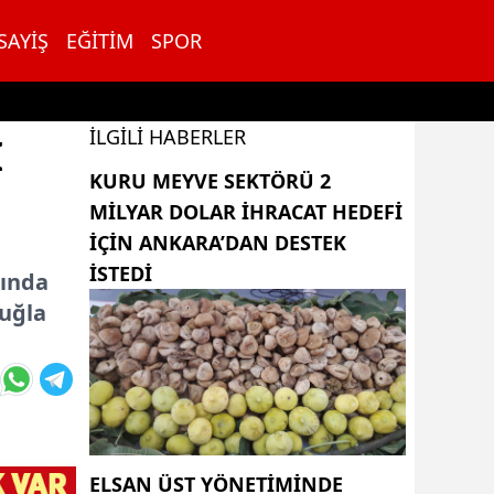
SAYIŞ
EĞITIM
SPOR
İLGILI HABERLER
I
KURU MEYVE SEKTÖRÜ 2
MILYAR DOLAR IHRACAT HEDEFI
IÇIN ANKARA’DAN DESTEK
ISTEDI
mında
Muğla
ELSAN ÜST YÖNETIMINDE