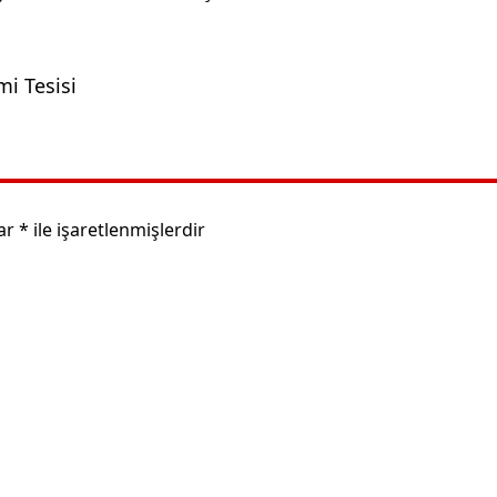
mi Tesisi
lar
*
ile işaretlenmişlerdir