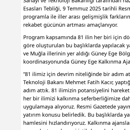
Sanayi ve Teknoloji Bakanlığı tarafından 
Esasları Tebliği, 9 Temmuz 2025 tarihli Re
programla ile iller arası gelişmişlik farkları
rekabet gücünün artması amaçlanıyor.
Program kapsamında 81 ilin her biri için dör
göre oluşturulan bu başlıklarda yapılacak y
ve Muğla illerinin yer aldığı Güney Ege Bö
koordinasyonunda Güney Ege Kalkınma Ajans
“81 ilimiz için devrim niteliğinde bir adım
Teknoloji Bakanı Mehmet Fatih Kacır, yaptığ
adım attık. 81 ilimizin potansiyelini hareke
her bir ilimizi kalkınma seferberliğimize 
uygulamaya alıyoruz. Resmi Gazetede yayıml
yatırım konusu belirledik. Bu başlıklarda y
hamlesini hızlandırıyoruz. Kalkınma ajansla