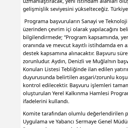
uzmanlaştıracak, yeni istihdam alanları olu
gelişmişlik seviyesini yükselteceğiz. Türkiye
Programa başvuruların Sanayi ve Teknoloji B
üzerinden çevrim içi olarak yapılacağını be
bilgilendirmede; “Program kapsamında, yeni
oranında ve mevcut kayıtlı istihdamda en az
destek kapsamına alınacaktır. Başvuru süreci
zorunludur. Aydın, Denizli ve Muğla’nın baş
Konuları Listesi Tebliğinde ilan edilen yat
duyurusunda belirtilen asgari/zorunlu koşu
kontrol edilecektir. Başvuru işlemleri tama
oluşturulan Yerel Kalkınma Hamlesi Progra
ifadelerini kullandı.
Komite tarafından olumlu değerlendirilen pr
Uygulama ve Yabancı Sermaye Genel Müdürl