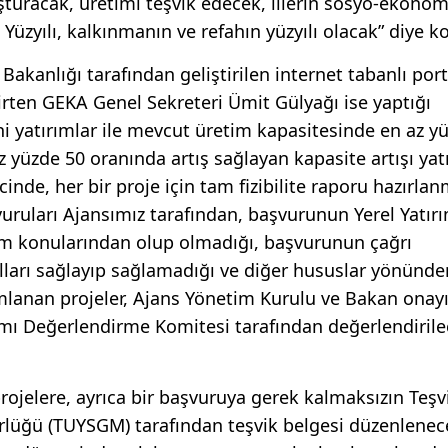
şturacak, üretimi teşvik edecek, illerin sosyo-ekonom
 Yüzyılı, kalkınmanın ve refahın yüzyılı olacak” diye k
akanlığı tarafından geliştirilen internet tabanlı port
lirten GEKA Genel Sekreteri Ümit Gülyağı ise yaptığı
 yatırımlar ile mevcut üretim kapasitesinde en az y
 yüzde 50 oranında artış sağlayan kapasite artışı yatı
nde, her bir proje için tam fizibilite raporu hazırlan
vuruları Ajansımız tarafından, başvurunun Yerel Yatır
ırım konularından olup olmadığı, başvurunun çağrı
lları sağlayıp sağlamadığı ve diğer hususlar yönünde
mlanan projeler, Ajans Yönetim Kurulu ve Bakan onayı
mı Değerlendirme Komitesi tarafından değerlendirile
ojelere, ayrıca bir başvuruya gerek kalmaksızın Teşv
üğü (TUYSGM) tarafından teşvik belgesi düzenlenec