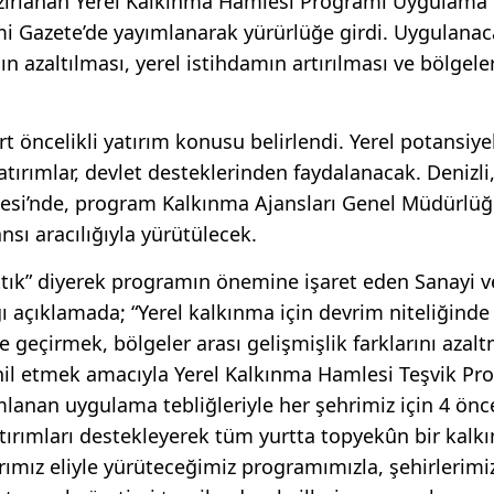
hazırlanan Yerel Kalkınma Hamlesi Programı Uygulama 
smi Gazete’de yayımlanarak yürürlüğe girdi. Uygulana
nın azaltılması, yerel istihdamın artırılması ve bölgele
t öncelikli yatırım konusu belirlendi. Yerel potansiye
atırımlar, devlet desteklerinden faydalanacak. Denizli
lgesi’nde, program Kalkınma Ajansları Genel Müdürlü
ı aracılığıyla yürütülecek.
 attık” diyerek programın önemine işaret eden Sanayi v
ı açıklamada; “Yerel kalkınma için devrim niteliğinde 
te geçirmek, bölgeler arası gelişmişlik farklarını azal
dahil etmek amacıyla Yerel Kalkınma Hamlesi Teşvik Pr
anan uygulama tebliğleriyle her şehrimiz için 4 önce
atırımları destekleyerek tüm yurtta topyekûn bir kalk
rımız eliyle yürüteceğimiz programımızla, şehirlerimi