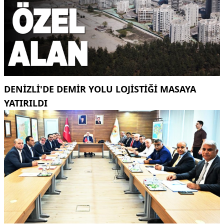
DENİZLİ'DE DEMİR YOLU LOJİSTİĞİ MASAYA
YATIRILDI