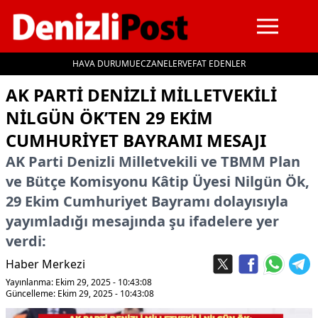
HAVA DURUMU
ECZANELER
VEFAT EDENLER
İçeriğe geç
AK PARTİ DENİZLİ MİLLETVEKİLİ
NİLGÜN ÖK’TEN 29 EKİM
CUMHURİYET BAYRAMI MESAJI
AK Parti Denizli Milletvekili ve TBMM Plan
ve Bütçe Komisyonu Kâtip Üyesi Nilgün Ök,
29 Ekim Cumhuriyet Bayramı dolayısıyla
yayımladığı mesajında şu ifadelere yer
verdi:
Haber Merkezi
Yayınlanma: Ekim 29, 2025 - 10:43:08
Güncelleme: Ekim 29, 2025 - 10:43:08