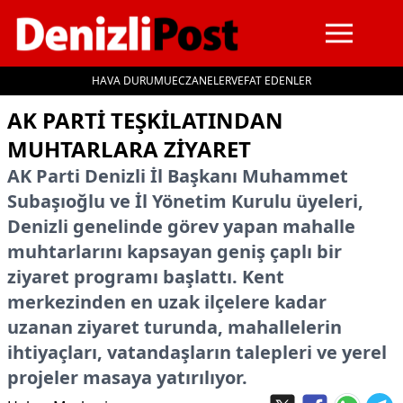
HAVA DURUMU
ECZANELER
VEFAT EDENLER
İçeriğe geç
AK PARTI TEŞKILATINDAN
MUHTARLARA ZIYARET
AK Parti Denizli İl Başkanı Muhammet
Subaşıoğlu ve İl Yönetim Kurulu üyeleri,
Denizli genelinde görev yapan mahalle
muhtarlarını kapsayan geniş çaplı bir
ziyaret programı başlattı. Kent
merkezinden en uzak ilçelere kadar
uzanan ziyaret turunda, mahallelerin
ihtiyaçları, vatandaşların talepleri ve yerel
projeler masaya yatırılıyor.