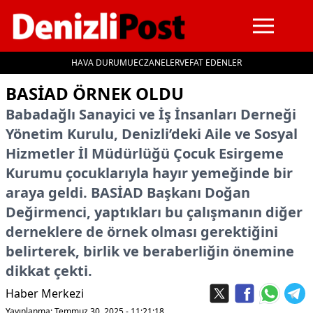
HAVA DURUMU
ECZANELER
VEFAT EDENLER
İçeriğe geç
BASİAD ÖRNEK OLDU
Babadağlı Sanayici ve İş İnsanları Derneği
Yönetim Kurulu, Denizli’deki Aile ve Sosyal
Hizmetler İl Müdürlüğü Çocuk Esirgeme
Kurumu çocuklarıyla hayır yemeğinde bir
araya geldi. BASİAD Başkanı Doğan
Değirmenci, yaptıkları bu çalışmanın diğer
derneklere de örnek olması gerektiğini
belirterek, birlik ve beraberliğin önemine
dikkat çekti.
Haber Merkezi
Yayınlanma: Temmuz 30, 2025 - 11:21:18