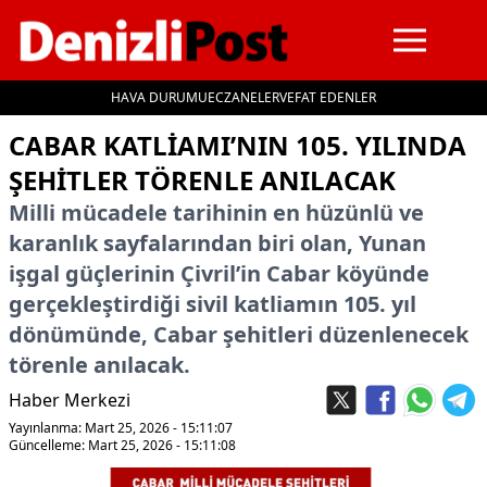
HAVA DURUMU
ECZANELER
VEFAT EDENLER
İçeriğe geç
CABAR KATLIAMI’NIN 105. YILINDA
ŞEHITLER TÖRENLE ANILACAK
Milli mücadele tarihinin en hüzünlü ve
karanlık sayfalarından biri olan, Yunan
işgal güçlerinin Çivril’in Cabar köyünde
gerçekleştirdiği sivil katliamın 105. yıl
dönümünde, Cabar şehitleri düzenlenecek
törenle anılacak.
Haber Merkezi
Yayınlanma: Mart 25, 2026 - 15:11:07
Güncelleme: Mart 25, 2026 - 15:11:08