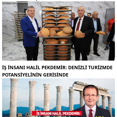
İŞ INSANI HALIL PEKDEMIR: DENIZLI TURIZMDE
POTANSIYELININ GERISINDE