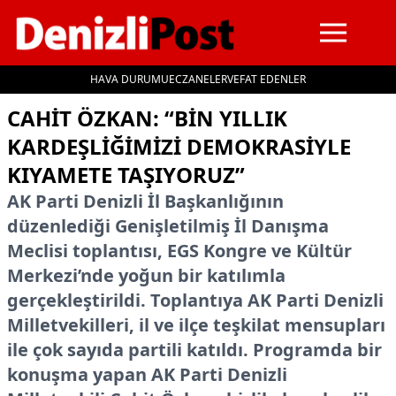
HAVA DURUMU
ECZANELER
VEFAT EDENLER
İçeriğe geç
CAHIT ÖZKAN: “BIN YILLIK
KARDEŞLIĞIMIZI DEMOKRASIYLE
KIYAMETE TAŞIYORUZ”
AK Parti Denizli İl Başkanlığının
düzenlediği Genişletilmiş İl Danışma
Meclisi toplantısı, EGS Kongre ve Kültür
Merkezi’nde yoğun bir katılımla
gerçekleştirildi. Toplantıya AK Parti Denizli
Milletvekilleri, il ve ilçe teşkilat mensupları
ile çok sayıda partili katıldı. Programda bir
konuşma yapan AK Parti Denizli