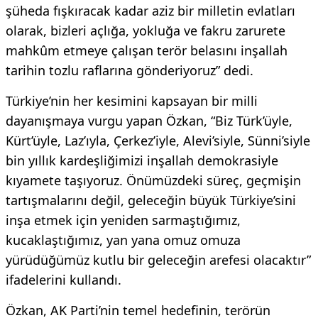
şüheda fışkıracak kadar aziz bir milletin evlatları
olarak, bizleri açlığa, yokluğa ve fakru zarurete
mahkûm etmeye çalışan terör belasını inşallah
tarihin tozlu raflarına gönderiyoruz” dedi.
Türkiye’nin her kesimini kapsayan bir milli
dayanışmaya vurgu yapan Özkan, “Biz Türk’üyle,
Kürt’üyle, Laz’ıyla, Çerkez’iyle, Alevi’siyle, Sünni’siyle
bin yıllık kardeşliğimizi inşallah demokrasiyle
kıyamete taşıyoruz. Önümüzdeki süreç, geçmişin
tartışmalarını değil, geleceğin büyük Türkiye’sini
inşa etmek için yeniden sarmaştığımız,
kucaklaştığımız, yan yana omuz omuza
yürüdüğümüz kutlu bir geleceğin arefesi olacaktır”
ifadelerini kullandı.
Özkan, AK Parti’nin temel hedefinin, terörün