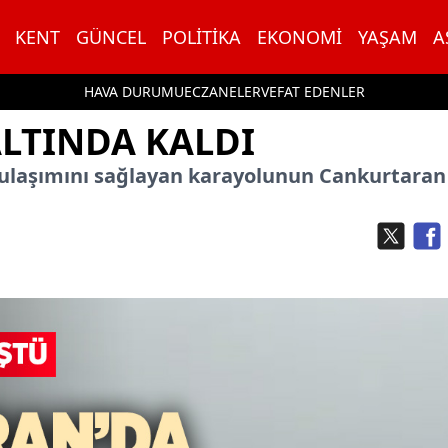
KENT
GÜNCEL
POLITIKA
EKONOMI
YAŞAM
A
HAVA DURUMU
ECZANELER
VEFAT EDENLER
LTINDA KALDI
 ulaşımını sağlayan karayolunun Cankurtaran