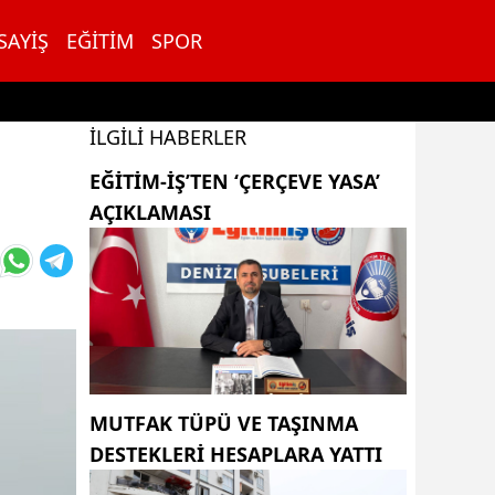
SAYIŞ
EĞITIM
SPOR
İLGILI HABERLER
EĞITIM-İŞ’TEN ‘ÇERÇEVE YASA’
AÇIKLAMASI
MUTFAK TÜPÜ VE TAŞINMA
DESTEKLERI HESAPLARA YATTI