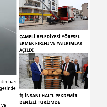
ÇAMELI BELEDIYESI YÖRESEL
EKMEK FIRINI VE YATIRIMLAR
AÇILDI
atın bazı
lgesinde
İŞ INSANI HALIL PEKDEMIR:
DENIZLI TURIZMDE
 ve