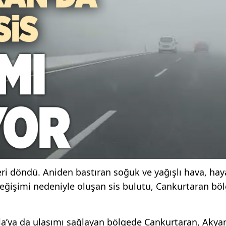
eri döndü. Aniden bastıran soğuk ve yağışlı hava, hay
 değişimi nedeniyle oluşan sis bulutu, Cankurtaran bö
uğla’ya da ulaşımı sağlayan bölgede Cankurtaran, Akyar