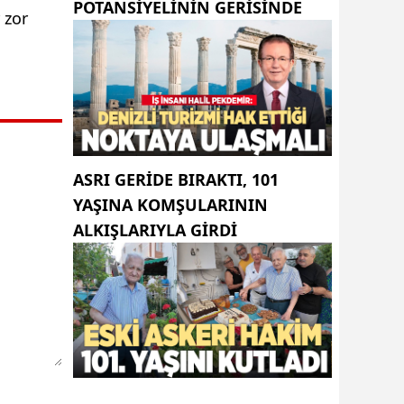
POTANSIYELININ GERISINDE
 zor
ASRI GERIDE BIRAKTI, 101
YAŞINA KOMŞULARININ
ALKIŞLARIYLA GIRDI