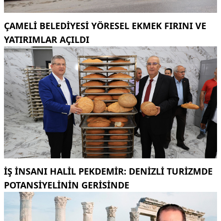
ÇAMELI BELEDIYESI YÖRESEL EKMEK FIRINI VE
YATIRIMLAR AÇILDI
İŞ INSANI HALIL PEKDEMIR: DENIZLI TURIZMDE
POTANSIYELININ GERISINDE