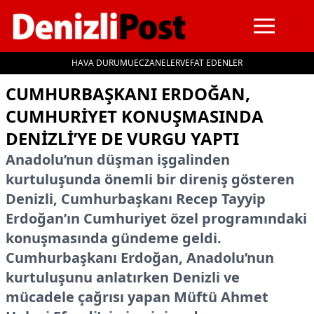
HAVA DURUMU
ECZANELER
VEFAT EDENLER
İçeriğe geç
CUMHURBAŞKANI ERDOĞAN,
CUMHURIYET KONUŞMASINDA
DENIZLI’YE DE VURGU YAPTI
Anadolu’nun düşman işgalinden
kurtuluşunda önemli bir direniş gösteren
Denizli, Cumhurbaşkanı Recep Tayyip
Erdoğan’ın Cumhuriyet özel programındaki
konuşmasında gündeme geldi.
Cumhurbaşkanı Erdoğan, Anadolu’nun
kurtuluşunu anlatırken Denizli ve
mücadele çağrısı yapan Müftü Ahmet