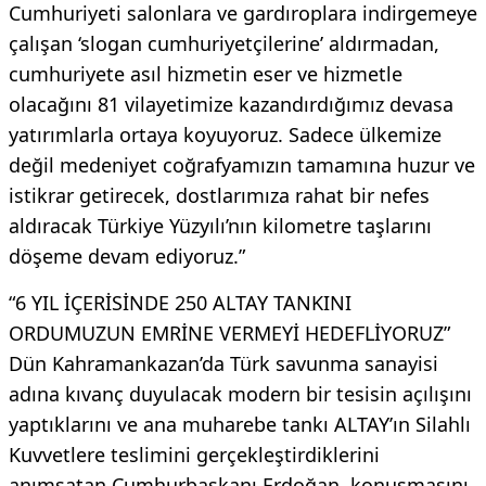
Cumhuriyeti salonlara ve gardıroplara indirgemeye
çalışan ‘slogan cumhuriyetçilerine’ aldırmadan,
cumhuriyete asıl hizmetin eser ve hizmetle
olacağını 81 vilayetimize kazandırdığımız devasa
yatırımlarla ortaya koyuyoruz. Sadece ülkemize
değil medeniyet coğrafyamızın tamamına huzur ve
istikrar getirecek, dostlarımıza rahat bir nefes
aldıracak Türkiye Yüzyılı’nın kilometre taşlarını
döşeme devam ediyoruz.”
“6 YIL İÇERİSİNDE 250 ALTAY TANKINI
ORDUMUZUN EMRİNE VERMEYİ HEDEFLİYORUZ”
Dün Kahramankazan’da Türk savunma sanayisi
adına kıvanç duyulacak modern bir tesisin açılışını
yaptıklarını ve ana muharebe tankı ALTAY’ın Silahlı
Kuvvetlere teslimini gerçekleştirdiklerini
anımsatan Cumhurbaşkanı Erdoğan, konuşmasını