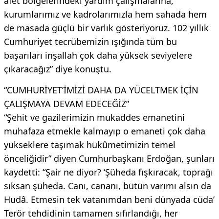
afet bölgelerindeki yardım çalışmalarına,
kurumlarımız ve kadrolarımızla hem sahada hem
de masada güçlü bir varlık gösteriyoruz. 102 yıllık
Cumhuriyet tecrübemizin ışığında tüm bu
başarıları inşallah çok daha yüksek seviyelere
çıkaracağız” diye konuştu.
“CUMHURİYET’İMİZİ DAHA DA YÜCELTMEK İÇİN
ÇALIŞMAYA DEVAM EDECEĞİZ”
“Şehit ve gazilerimizin mukaddes emanetini
muhafaza etmekle kalmayıp o emaneti çok daha
yükseklere taşımak hükûmetimizin temel
önceliğidir” diyen Cumhurbaşkanı Erdoğan, şunları
kaydetti: “Şair ne diyor? ‘Şüheda fışkıracak, toprağı
sıksan şüheda. Canı, cananı, bütün varımı alsın da
Hudâ. Etmesin tek vatanımdan beni dünyada cüda’
Terör tehdidinin tamamen sıfırlandığı, her