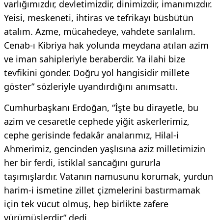
varlığımızdır, devletimizdir, dinimizdir, imanımızdır.
Yeisi, meskeneti, ihtiras ve tefrikayı büsbütün
atalım. Azme, mücahedeye, vahdete sarılalım.
Cenab-ı Kibriya hak yolunda meydana atılan azim
ve iman sahipleriyle beraberdir. Ya ilahi bize
tevfikini gönder. Doğru yol hangisidir millete
göster” sözleriyle uyandırdığını anımsattı.
Cumhurbaşkanı Erdoğan, “İşte bu dirayetle, bu
azim ve cesaretle cephede yiğit askerlerimiz,
cephe gerisinde fedakâr analarımız, Hilal-i
Ahmerimiz, gencinden yaşlısına aziz milletimizin
her bir ferdi, istiklal sancağını gururla
taşımışlardır. Vatanın namusunu korumak, yurdun
harim-i ismetine zillet çizmelerini bastırmamak
için tek vücut olmuş, hep birlikte zafere
yürümüşlerdir” dedi.