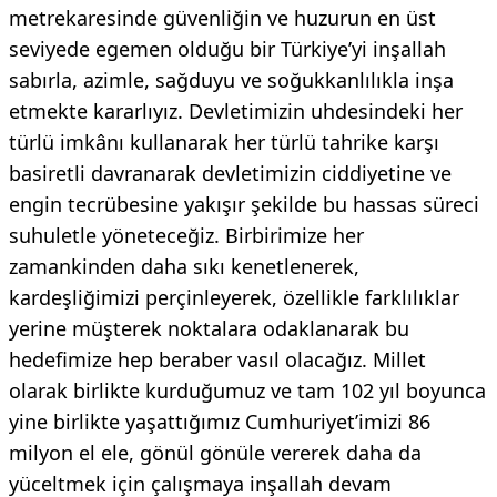
metrekaresinde güvenliğin ve huzurun en üst
seviyede egemen olduğu bir Türkiye’yi inşallah
sabırla, azimle, sağduyu ve soğukkanlılıkla inşa
etmekte kararlıyız. Devletimizin uhdesindeki her
türlü imkânı kullanarak her türlü tahrike karşı
basiretli davranarak devletimizin ciddiyetine ve
engin tecrübesine yakışır şekilde bu hassas süreci
suhuletle yöneteceğiz. Birbirimize her
zamankinden daha sıkı kenetlenerek,
kardeşliğimizi perçinleyerek, özellikle farklılıklar
yerine müşterek noktalara odaklanarak bu
hedefimize hep beraber vasıl olacağız. Millet
olarak birlikte kurduğumuz ve tam 102 yıl boyunca
yine birlikte yaşattığımız Cumhuriyet’imizi 86
milyon el ele, gönül gönüle vererek daha da
yüceltmek için çalışmaya inşallah devam