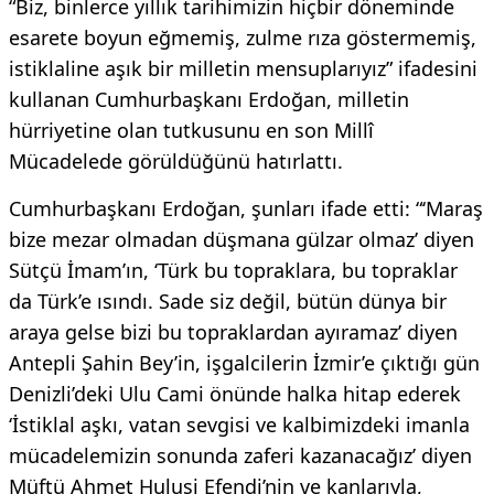
“Biz, binlerce yıllık tarihimizin hiçbir döneminde
esarete boyun eğmemiş, zulme rıza göstermemiş,
istiklaline aşık bir milletin mensuplarıyız” ifadesini
kullanan Cumhurbaşkanı Erdoğan, milletin
hürriyetine olan tutkusunu en son Millî
Mücadelede görüldüğünü hatırlattı.
Cumhurbaşkanı Erdoğan, şunları ifade etti: “‘Maraş
bize mezar olmadan düşmana gülzar olmaz’ diyen
Sütçü İmam’ın, ‘Türk bu topraklara, bu topraklar
da Türk’e ısındı. Sade siz değil, bütün dünya bir
araya gelse bizi bu topraklardan ayıramaz’ diyen
Antepli Şahin Bey’in, işgalcilerin İzmir’e çıktığı gün
Denizli’deki Ulu Cami önünde halka hitap ederek
‘İstiklal aşkı, vatan sevgisi ve kalbimizdeki imanla
mücadelemizin sonunda zaferi kazanacağız’ diyen
Müftü Ahmet Hulusi Efendi’nin ve kanlarıyla,