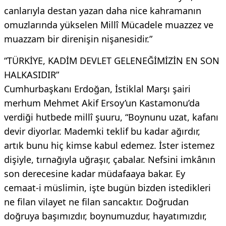
canlarıyla destan yazan daha nice kahramanın
omuzlarında yükselen Millî Mücadele muazzez ve
muazzam bir direnişin nişanesidir.”
“TÜRKİYE, KADİM DEVLET GELENEĞİMİZİN EN SON
HALKASIDIR”
Cumhurbaşkanı Erdoğan, İstiklal Marşı şairi
merhum Mehmet Akif Ersoy’un Kastamonu’da
verdiği hutbede millî şuuru, “Boynunu uzat, kafanı
devir diyorlar. Mademki teklif bu kadar ağırdır,
artık bunu hiç kimse kabul edemez. İster istemez
dişiyle, tırnağıyla uğraşır, çabalar. Nefsini imkânın
son derecesine kadar müdafaaya bakar. Ey
cemaat-i müslimin, işte bugün bizden istedikleri
ne filan vilayet ne filan sancaktır. Doğrudan
doğruya başımızdır, boynumuzdur, hayatımızdır,