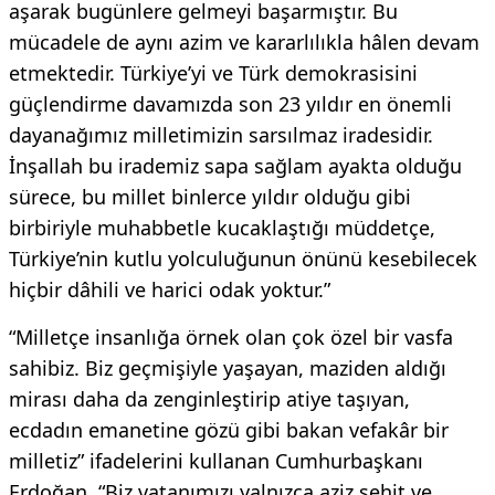
aşarak bugünlere gelmeyi başarmıştır. Bu
mücadele de aynı azim ve kararlılıkla hâlen devam
etmektedir. Türkiye’yi ve Türk demokrasisini
güçlendirme davamızda son 23 yıldır en önemli
dayanağımız milletimizin sarsılmaz iradesidir.
İnşallah bu irademiz sapa sağlam ayakta olduğu
sürece, bu millet binlerce yıldır olduğu gibi
birbiriyle muhabbetle kucaklaştığı müddetçe,
Türkiye’nin kutlu yolculuğunun önünü kesebilecek
hiçbir dâhili ve harici odak yoktur.”
“Milletçe insanlığa örnek olan çok özel bir vasfa
sahibiz. Biz geçmişiyle yaşayan, maziden aldığı
mirası daha da zenginleştirip atiye taşıyan,
ecdadın emanetine gözü gibi bakan vefakâr bir
milletiz” ifadelerini kullanan Cumhurbaşkanı
Erdoğan, “Biz vatanımızı yalnızca aziz şehit ve