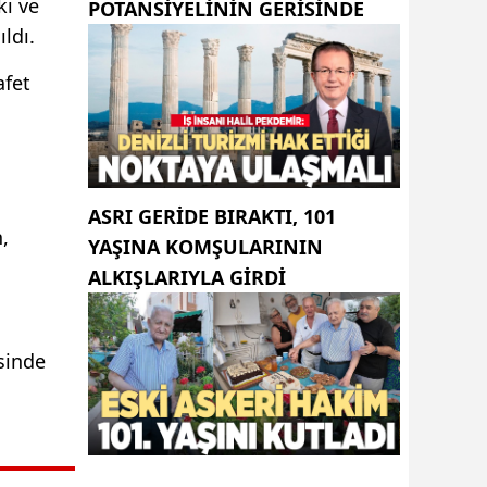
ki ve
POTANSIYELININ GERISINDE
ldı.
afet
ASRI GERIDE BIRAKTI, 101
,
YAŞINA KOMŞULARININ
ALKIŞLARIYLA GIRDI
sinde