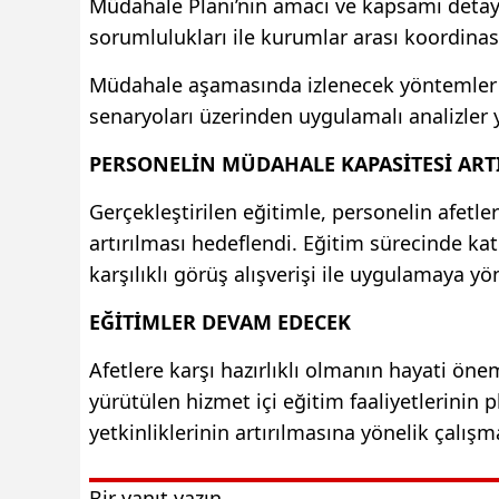
Müdahale Planı’nın amacı ve kapsamı detaylı 
sorumlulukları ile kurumlar arası koordina
Müdahale aşamasında izlenecek yöntemler de 
senaryoları üzerinden uygulamalı analizler y
PERSONELİN MÜDAHALE KAPASİTESİ ART
Gerçekleştirilen eğitimle, personelin afetl
artırılması hedeflendi. Eğitim sürecinde katı
karşılıklı görüş alışverişi ile uygulamaya y
EĞİTİMLER DEVAM EDECEK
Afetlere karşı hazırlıklı olmanın hayati ö
yürütülen hizmet içi eğitim faaliyetlerinin p
yetkinliklerinin artırılmasına yönelik çalışm
Bir yanıt yazın