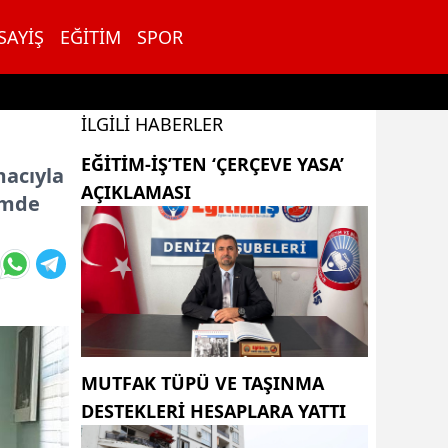
SAYIŞ
EĞITIM
SPOR
İLGILI HABERLER
EĞITIM-İŞ’TEN ‘ÇERÇEVE YASA’
macıyla
AÇIKLAMASI
imde
MUTFAK TÜPÜ VE TAŞINMA
DESTEKLERI HESAPLARA YATTI