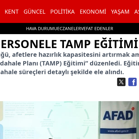
KENT
GÜNCEL
POLITIKA
EKONOMI
YAŞAM
A
HAVA DURUMU
ECZANELER
VEFAT EDENLER
PERSONELE TAMP EĞİTİMİ
ğü, afetlere hazırlık kapasitesini artırmak a
dahale Planı (TAMP) Eğitimi” düzenledi. Eğit
ale süreçleri detaylı şekilde ele alındı.