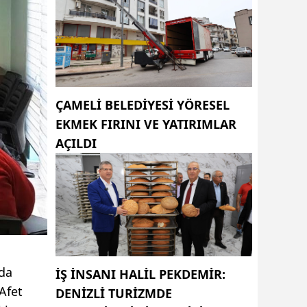
ÇAMELI BELEDIYESI YÖRESEL
EKMEK FIRINI VE YATIRIMLAR
AÇILDI
nda
İŞ INSANI HALIL PEKDEMIR:
 Afet
DENIZLI TURIZMDE