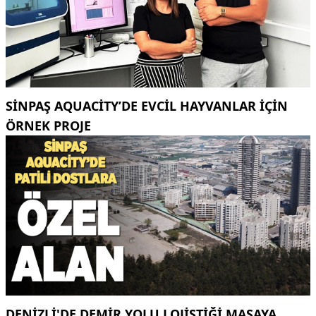
SINPAŞ AQUACITY’DE EVCIL HAYVANLAR IÇIN
ÖRNEK PROJE
DENİZLİ'DE DEMİR YOLU LOJİSTİĞİ MASAYA