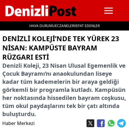
HAVA DURUMU
ECZANELER
VEFAT EDENLER
İçeriğe geç
​DENIZLI KOLEJI’NDE TEK YÜREK 23
NISAN: KAMPÜSTE BAYRAM
RÜZGARI ESTI
​Denizli Koleji, 23 Nisan Ulusal Egemenlik ve
Çocuk Bayramı’nı anaokulundan liseye
kadar tüm kademelerin bir araya geldiği
görkemli bir programla kutladı. Kampüsün
her noktasında hissedilen bayram coşkusu,
tüm okul paydaşlarını tek bir çatı altında
buluşturdu.
Haber Merkezi