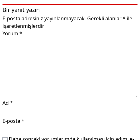
Bir yanıt yazın
E-posta adresiniz yayınlanmayacak.
Gerekli alanlar
*
ile
işaretlenmişlerdir
Yorum
*
Ad
*
E-posta
*
Daha sonraki yorumlarımda kullanılması için adım, e-