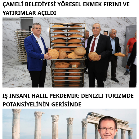
ÇAMELI BELEDIYESI YÖRESEL EKMEK FIRINI VE
YATIRIMLAR AÇILDI
İŞ INSANI HALIL PEKDEMIR: DENIZLI TURIZMDE
POTANSIYELININ GERISINDE