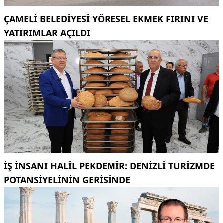
ÇAMELI BELEDIYESI YÖRESEL EKMEK FIRINI VE
YATIRIMLAR AÇILDI
İŞ INSANI HALIL PEKDEMIR: DENIZLI TURIZMDE
POTANSIYELININ GERISINDE