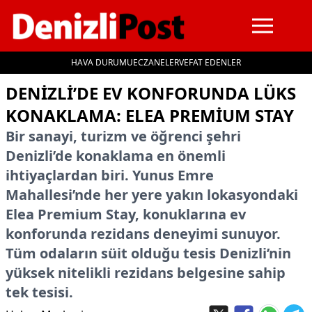
HAVA DURUMU
ECZANELER
VEFAT EDENLER
İçeriğe geç
DENIZLI’DE EV KONFORUNDA LÜKS
KONAKLAMA: ELEA PREMIUM STAY
Bir sanayi, turizm ve öğrenci şehri
Denizli’de konaklama en önemli
ihtiyaçlardan biri. Yunus Emre
Mahallesi’nde her yere yakın lokasyondaki
Elea Premium Stay, konuklarına ev
konforunda rezidans deneyimi sunuyor.
Tüm odaların süit olduğu tesis Denizli’nin
yüksek nitelikli rezidans belgesine sahip
tek tesisi.