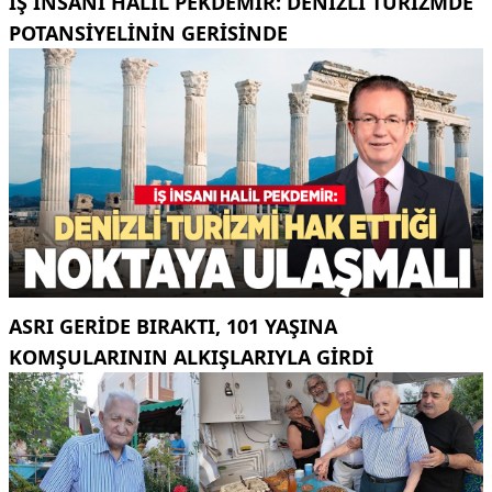
İŞ INSANI HALIL PEKDEMIR: DENIZLI TURIZMDE
POTANSIYELININ GERISINDE
ASRI GERIDE BIRAKTI, 101 YAŞINA
KOMŞULARININ ALKIŞLARIYLA GIRDI