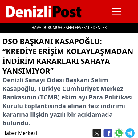
HAVA DURUMU
ECZANELER
VEFAT EDENLER
İçeriğe geç
DSO BAŞKANI KASAPOĞLU:
“KREDİYE ERİŞİM KOLAYLAŞMADAN
İNDİRİM KARARLARI SAHAYA
YANSIMIYOR”
Denizli Sanayi Odası Başkanı Selim
Kasapoğlu, Türkiye Cumhuriyet Merkez
Bankasının (TCMB) ekim ayı Para Politikası
Kurulu toplantısında alınan faiz indirimi
kararına ilişkin yazılı bir açıklamada
bulundu.
Haber Merkezi