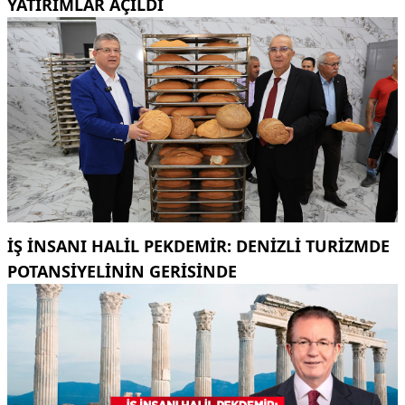
YATIRIMLAR AÇILDI
İŞ INSANI HALIL PEKDEMIR: DENIZLI TURIZMDE
POTANSIYELININ GERISINDE