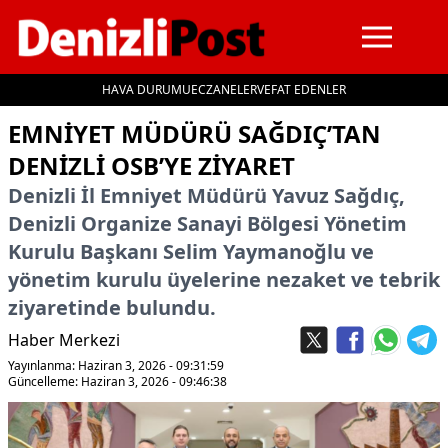
HAVA DURUMU
ECZANELER
VEFAT EDENLER
İçeriğe geç
EMNİYET MÜDÜRÜ SAĞDIÇ’TAN
DENİZLİ OSB’YE ZİYARET
Denizli İl Emniyet Müdürü Yavuz Sağdıç,
Denizli Organize Sanayi Bölgesi Yönetim
Kurulu Başkanı Selim Yaymanoğlu ve
yönetim kurulu üyelerine nezaket ve tebrik
ziyaretinde bulundu.
Haber Merkezi
Yayınlanma: Haziran 3, 2026 - 09:31:59
Güncelleme: Haziran 3, 2026 - 09:46:38