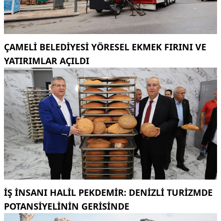
ÇAMELI BELEDIYESI YÖRESEL EKMEK FIRINI VE
YATIRIMLAR AÇILDI
İŞ INSANI HALIL PEKDEMIR: DENIZLI TURIZMDE
POTANSIYELININ GERISINDE