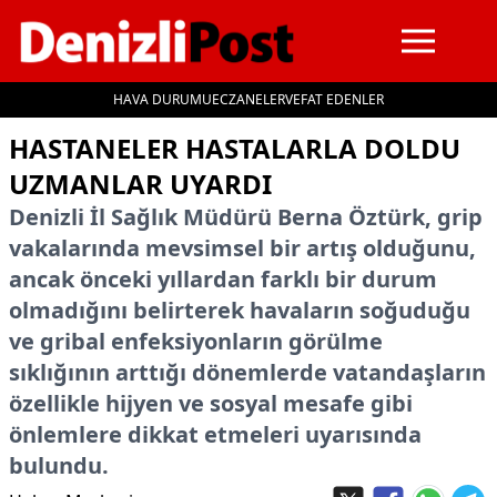
HAVA DURUMU
ECZANELER
VEFAT EDENLER
İçeriğe geç
HASTANELER HASTALARLA DOLDU
UZMANLAR UYARDI
Denizli İl Sağlık Müdürü Berna Öztürk, grip
vakalarında mevsimsel bir artış olduğunu,
ancak önceki yıllardan farklı bir durum
olmadığını belirterek havaların soğuduğu
ve gribal enfeksiyonların görülme
sıklığının arttığı dönemlerde vatandaşların
özellikle hijyen ve sosyal mesafe gibi
önlemlere dikkat etmeleri uyarısında
bulundu.