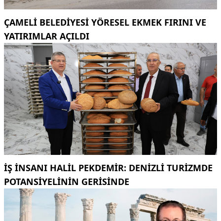
ÇAMELI BELEDIYESI YÖRESEL EKMEK FIRINI VE
YATIRIMLAR AÇILDI
İŞ INSANI HALIL PEKDEMIR: DENIZLI TURIZMDE
POTANSIYELININ GERISINDE