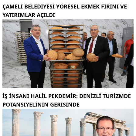
ÇAMELI BELEDIYESI YÖRESEL EKMEK FIRINI VE
YATIRIMLAR AÇILDI
İŞ INSANI HALIL PEKDEMIR: DENIZLI TURIZMDE
POTANSIYELININ GERISINDE