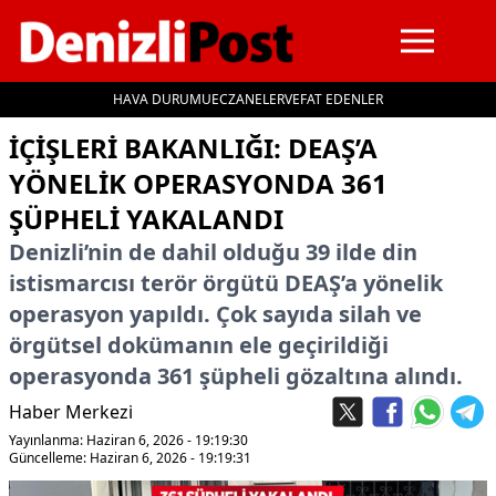
HAVA DURUMU
ECZANELER
VEFAT EDENLER
İçeriğe geç
İÇIŞLERI BAKANLIĞI: DEAŞ’A
YÖNELIK OPERASYONDA 361
ŞÜPHELI YAKALANDI
Denizli’nin de dahil olduğu 39 ilde din
istismarcısı terör örgütü DEAŞ’a yönelik
operasyon yapıldı. Çok sayıda silah ve
örgütsel dokümanın ele geçirildiği
operasyonda 361 şüpheli gözaltına alındı.
Haber Merkezi
Yayınlanma: Haziran 6, 2026 - 19:19:30
Güncelleme: Haziran 6, 2026 - 19:19:31