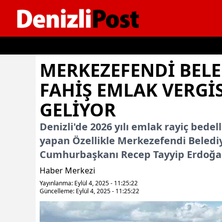
İçeriğe geç
MERKEZEFENDI BELE
FAHIŞ EMLAK VERGI
GELIYOR
Denizli'de 2026 yılı emlak rayiç bedel
yapan Özellikle Merkezefendi Belediy
Cumhurbaşkanı Recep Tayyip Erdoğan’ı
Haber Merkezi
Yayınlanma: Eylül 4, 2025 - 11:25:22
Güncelleme: Eylül 4, 2025 - 11:25:22