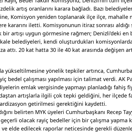
i Rayiç Bedel Takdir Komisyonu, Denizli’nin tüm ilçel
üzdelik artış oranlarını karara bağladı. Bazı belediyele
erine, Komisyon yeniden toplanarak ilçe ilçe, mahalle
re kararını iletti. Komisyonunun itiraz sonrası aldığı
ük bir artışı uygun görmesine rağmen; Denizli’deki en
kale belediyeleri, kendi oluşturdukları komisyonlard
za attı. 20 kat hatta 30 ile 40 kat arasında değişen art
a yükseltilmesine yönelik tepkiler artınca, Cumhurb
yiç bedel çalışması yapılması için talimat verdi. AK Pa
yelerin emlak vergisinde yapmayı planladığı fahiş fi
aştan artışlarla ilgili çok tepki geldiğini, her ilçede fa
ardizasyon getirilmesi gerektiğini kaydetti.
madığını belirten MYK üyeleri Cumhurbaşkanı Recep Tay
geçerli olacak rayiç bedeller için bir çalışma yapma k
k ve elde edilecek raporlar neticesinde gerekli düzen