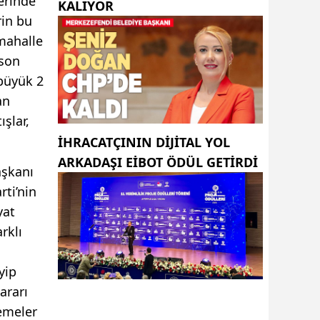
erinde
KALIYOR
rin bu
 mahalle
 son
 büyük 2
an
ışlar,
İHRACATÇININ DIJITAL YOL
ARKADAŞI EIBOT ÖDÜL GETIRDI
aşkanı
rti’nin
yat
rklı
yip
ararı
lemeler