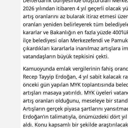
Defterdarlık bünyesinde oluşturulan Merkez
2026 yılından itibaren 4 yıl geçerli olacak y
artış oranlarını az bularak itiraz etmesi üz
oranları yeniden belirleyerek tüm belediyele
kararlar ve Bakanlığın en fazla yüzde 400’l
ilçe belediyesi olan Merkezefendi ve Pamuk
çıkardıkları kararlarla inanılmaz artışlara im
vatandaşların büyük tepkisini çekti.
Kamuoyunda emlak vergilerinin fahiş orand
Recep Tayyip Erdoğan, 4 yıl sabit kalacak ra
önceki gün yapılan MYK toplantısında beledi
artışları masaya yatırıldı. MYK üyeleri vatand
artış oranları olduğunu, meseleye bir stand
Artışların gerçek piyasa şartlarını yansıt
Erdoğan’ın talimatıyla, önümüzdeki dört yıl 
aldı. Konu kapsamlı bir şekilde araştırılaca