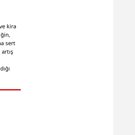
ve kira
iğin,
ha sert
 artış
dığı