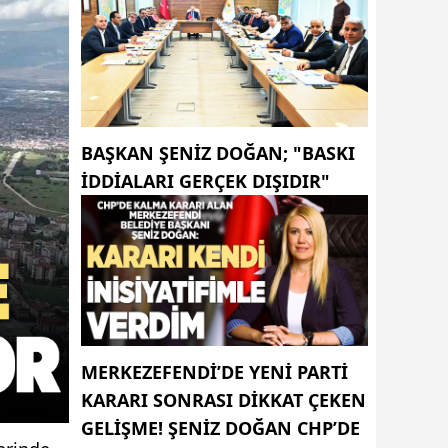
BAŞKAN ŞENIZ DOĞAN; "BASKI
IDDIALARI GERÇEK DIŞIDIR"
MERKEZEFENDI’DE YENI PARTI
KARARI SONRASI DIKKAT ÇEKEN
GELIŞME! ŞENIZ DOĞAN CHP’DE