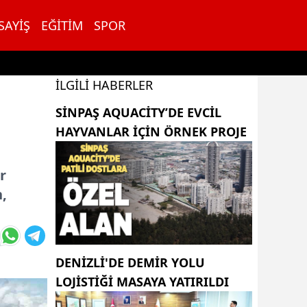
SAYIŞ
EĞITIM
SPOR
İLGILI HABERLER
SINPAŞ AQUACITY’DE EVCIL
HAYVANLAR IÇIN ÖRNEK PROJE
r
,
DENİZLİ'DE DEMİR YOLU
LOJİSTİĞİ MASAYA YATIRILDI