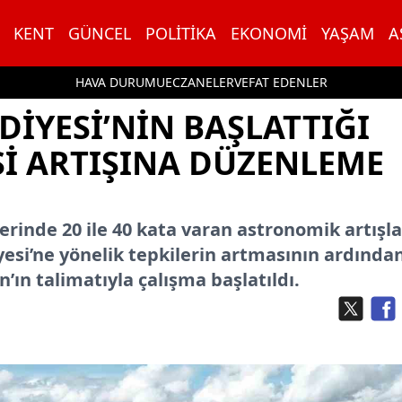
KENT
GÜNCEL
POLITIKA
EKONOMI
YAŞAM
A
HAVA DURUMU
ECZANELER
VEFAT EDENLER
DIYESI’NIN BAŞLATTIĞI
SI ARTIŞINA DÜZENLEME
lerinde 20 ile 40 kata varan astronomik artışla
esi’ne yönelik tepkilerin artmasının ardından
n talimatıyla çalışma başlatıldı.