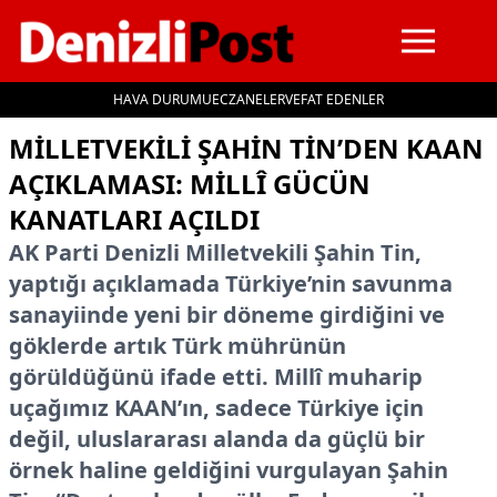
HAVA DURUMU
ECZANELER
VEFAT EDENLER
İçeriğe geç
MILLETVEKILI ŞAHIN TIN’DEN KAAN
AÇIKLAMASI: MILLÎ GÜCÜN
KANATLARI AÇILDI
AK Parti Denizli Milletvekili Şahin Tin,
yaptığı açıklamada Türkiye’nin savunma
sanayiinde yeni bir döneme girdiğini ve
göklerde artık Türk mührünün
görüldüğünü ifade etti. Millî muharip
uçağımız KAAN’ın, sadece Türkiye için
değil, uluslararası alanda da güçlü bir
örnek haline geldiğini vurgulayan Şahin