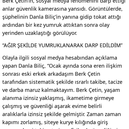
Berk Çetin’in, sosyal medya fenomenini darp ettiği
anlar güvenlik kamerasına yansıdı. Görüntülerde,
şüphelinin Danla Biliç’in yanına gidip tokat attığı
ardından bir kez yumruk attıktan sonra olay
yerinden uzaklaştığı görülüyor.
“AĞIR ŞEKİLDE YUMRUKLANARAK DARP EDİLDİM”
Olayla ilgili sosyal medya hesabından açıklama
yapan Danla Biliç, “Ocak ayında sona eren ilişkim
sonrası eski erkek arkadaşım Berk Çetin
tarafından sistematik şekilde ısrarlı takibe, tacize
ve darba maruz kalmaktayım. Berk Çetin, yaşam
alanıma izinsiz yaklaşmış, ikametime girmeye
çalışmış ve güvenliği aşarak evime belirli
aralıklarla izinsiz şekilde gelmiştir. Zaman zaman
kapımı zorlamış, siteye kurye kılığında giriş