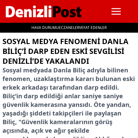
HAVA DURUMU
ECZANELER
VEFAT EDENLER
İçeriğe geç
SOSYAL MEDYA FENOMENI DANLA
BILIÇ’I DARP EDEN ESKI SEVGILISI
DENIZLI’DE YAKALANDI
Sosyal medyada Danla Biliç adıyla bilinen
fenomen, uzaklaştırma kararı bulunan eski
erkek arkadaşı tarafından darp edildi.
Biliç’in darp edildiği anlar saniye saniye
güvenlik kamerasına yansıdı. Öte yandan,
yaşadığı şiddeti takipçileri ile paylaşan
Biliç, "Güvenlik kameralarının görüş
açısında, açık ve ağır şekilde