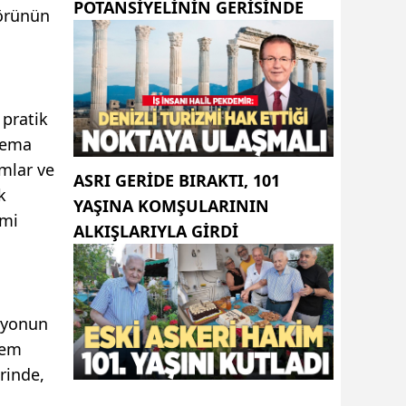
POTANSIYELININ GERISINDE
törünün
pratik
nema
mlar ve
ASRI GERIDE BIRAKTI, 101
k
YAŞINA KOMŞULARININ
imi
ALKIŞLARIYLA GIRDI
aryonun
Hem
rinde,