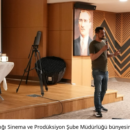
anlığı Sinema ve Prodüksiyon Şube Müdürlüğü bünyesi