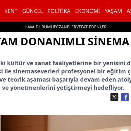
KENT
GÜNCEL
POLITIKA
EKONOMI
YAŞAM
A
HAVA DURUMU
ECZANELER
VEFAT EDENLER
 TAM DONANIMLI SINEMA
i kültür ve sanat faaliyetlerine bir yenisini 
i ile sinemaseverleri profesyonel bir eğitim ç
 ve teorik aşaması başarıyla devam eden atöl
ı ve yönetmenlerini yetiştirmeyi hedefliyor.