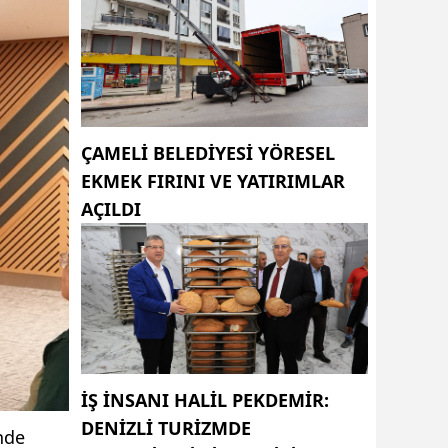
ÇAMELI BELEDIYESI YÖRESEL
EKMEK FIRINI VE YATIRIMLAR
AÇILDI
İŞ INSANI HALIL PEKDEMIR:
DENIZLI TURIZMDE
nde