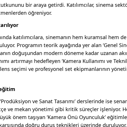
tutkununu bir araya getirdi. Katılımcılar, sinema sek
itmenlerden öğreniyor.
arılıyor
mında katılımcılara, sinemanın hem kuramsal hem de 
uluyor. Programın teorik ayağında yer alan ‘Genel Si
sinemanın doğuşundan modern döneme kadar uzanan akı
anımı artırmayı hedefleyen ‘Kamera Kullanımı ve Tekni
 lens seçimi ve profesyonel set ekipmanlarının yönet
eğitim
 ‘Prodüksiyon ve Sanat Tasarımı’ derslerinde ise sen
tçe ve mekan yönetimi gibi kritik süreçler işleniyor. 
büyük önem taşıyan ‘Kamera Önü Oyunculuk’ eğitimle
arşısında doğru duruş teknikleri üzerinde duruluyor.