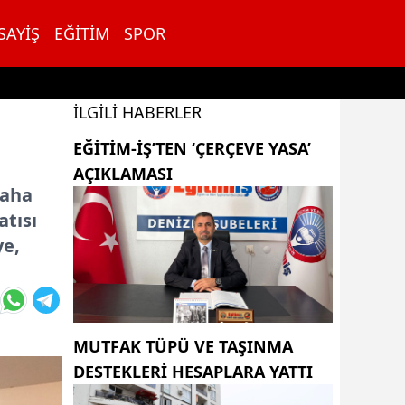
SAYIŞ
EĞITIM
SPOR
İLGILI HABERLER
EĞITIM-İŞ’TEN ‘ÇERÇEVE YASA’
AÇIKLAMASI
daha
atısı
ye,
MUTFAK TÜPÜ VE TAŞINMA
DESTEKLERI HESAPLARA YATTI