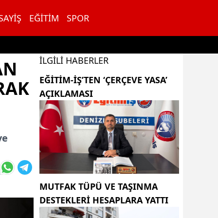
SAYIŞ
EĞITIM
SPOR
İLGILI HABERLER
AN
EĞITIM-İŞ’TEN ‘ÇERÇEVE YASA’
RAK
AÇIKLAMASI
ve
MUTFAK TÜPÜ VE TAŞINMA
DESTEKLERI HESAPLARA YATTI