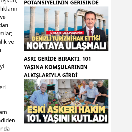
Coşkun,
POTANSIYELININ GERISINDE
lıkların
 ve
ndan
mlar;
lık ve
ı
ASRI GERIDE BIRAKTI, 101
yi
YAŞINA KOMŞULARININ
ALKIŞLARIYLA GIRDI
eri
ram
mdiden
ında