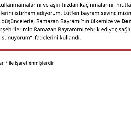
 kullanmamalarını ve aşırı hızdan kaçınmalarını, mutl
erini istirham ediyorum. Lütfen bayram sevincimizi
 düşüncelerle, Ramazan Bayramı’nın ülkemize ve
Den
mşehrilerimin Ramazan Bayramı’nı tebrik ediyor, sağlı
ı sunuyorum” ifadelerini kullandı.
lar
*
ile işaretlenmişlerdir