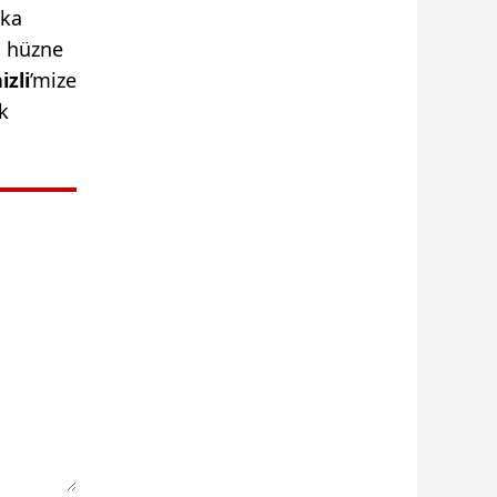
aka
n hüzne
izli
’mize
k