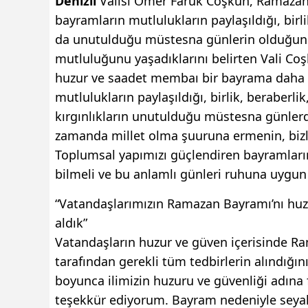
Denizli
Valisi Ömer Faruk Coşkun, Ramazan 
bayramların mutlulukların paylaşıldığı, birlik
da unutulduğu müstesna günlerin olduğunu 
mutluluğunu yaşadıklarını belirten Vali Co
huzur ve saadet membaı bir bayrama daha e
mutlulukların paylaşıldığı, birlik, beraberli
kırgınlıkların unutulduğu müstesna günlerdend
zamanda millet olma şuuruna ermenin, bizler
Toplumsal yapımızı güçlendiren bayramların 
bilmeli ve bu anlamlı günleri ruhuna uygun 
“Vatandaşlarımızın Ramazan Bayramı’nı huzur
aldık”
Vatandaşların huzur ve güven içerisinde Ram
tarafından gerekli tüm tedbirlerin alındığın
boyunca ilimizin huzuru ve güvenliği adın
teşekkür ediyorum. Bayram nedeniyle seyah