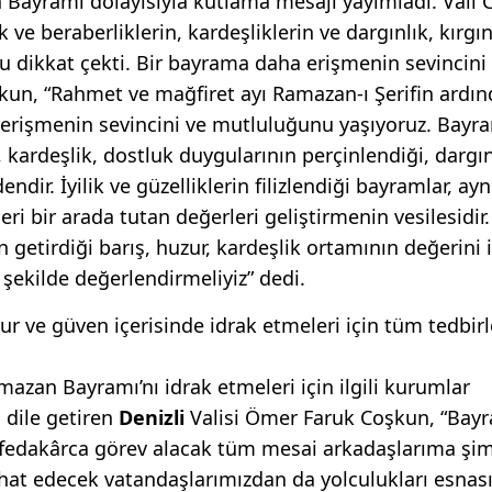
Bayramı dolayısıyla kutlama mesajı yayımladı. Vali 
 ve beraberliklerin, kardeşliklerin ve dargınlık, kırgın
dikkat çekti. Bir bayrama daha erişmenin sevincini
şkun, “Rahmet ve mağfiret ayı Ramazan-ı Şerifin ardı
rişmenin sevincini ve mutluluğunu yaşıyoruz. Bayra
k, kardeşlik, dostluk duygularının perçinlendiği, dargın
ir. İyilik ve güzelliklerin filizlendiği bayramlar, ayn
i bir arada tutan değerleri geliştirmenin vesilesidir.
getirdiği barış, huzur, kardeşlik ortamının değerini i
şekilde değerlendirmeliyiz” dedi.
 ve güven içerisinde idrak etmeleri için tüm tedbirl
azan Bayramı’nı idrak etmeleri için ilgili kurumlar
ı dile getiren
Denizli
Valisi Ömer Faruk Coşkun, “Bay
a fedakârca görev alacak tüm mesai arkadaşlarıma şi
at edecek vatandaşlarımızdan da yolculukları esnas