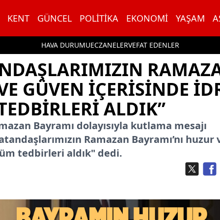
KENT
GÜNCEL
POLITIKA
EKONOMI
YAŞAM
A
HAVA DURUMU
ECZANELER
VEFAT EDENLER
TANDAŞLARIMIZIN RAMAZ
VE GÜVEN IÇERISINDE ID
TEDBIRLERI ALDIK”
amazan Bayramı dolayısıyla kutlama mesajı
Vatandaşlarımızın Ramazan Bayramı’nı huzur 
üm tedbirleri aldık" dedi.