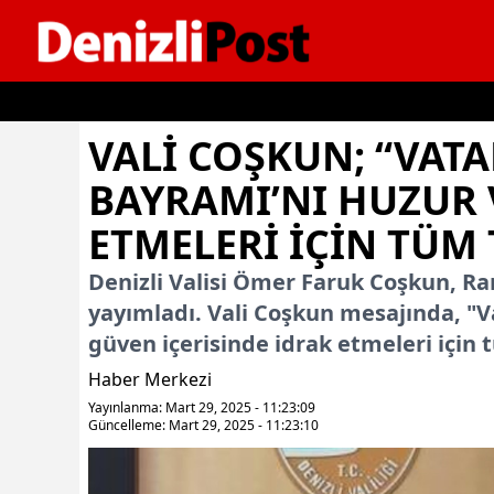
İçeriğe geç
VALI COŞKUN; “VA
BAYRAMI’NI HUZUR 
ETMELERI IÇIN TÜM 
Denizli Valisi Ömer Faruk Coşkun, R
yayımladı. Vali Coşkun mesajında, "
güven içerisinde idrak etmeleri için t
Haber Merkezi
Yayınlanma: Mart 29, 2025 - 11:23:09
Güncelleme: Mart 29, 2025 - 11:23:10