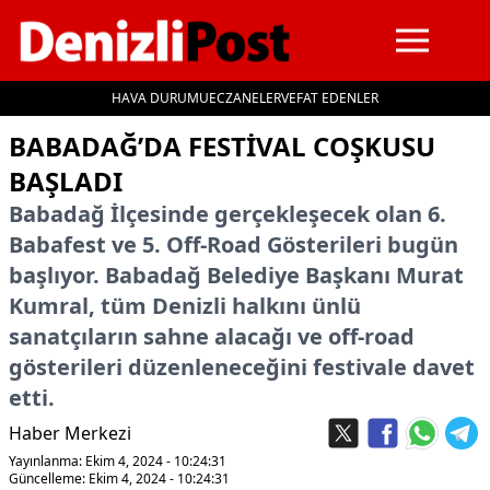
HAVA DURUMU
ECZANELER
VEFAT EDENLER
İçeriğe geç
BABADAĞ’DA FESTIVAL COŞKUSU
BAŞLADI
Babadağ İlçesinde gerçekleşecek olan 6.
Babafest ve 5. Off-Road Gösterileri bugün
başlıyor. Babadağ Belediye Başkanı Murat
Kumral, tüm Denizli halkını ünlü
sanatçıların sahne alacağı ve off-road
gösterileri düzenleneceğini festivale davet
etti.
Haber Merkezi
Yayınlanma: Ekim 4, 2024 - 10:24:31
Güncelleme: Ekim 4, 2024 - 10:24:31