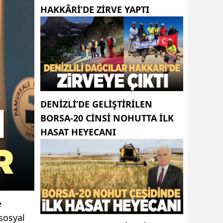
HAKKÂRI’DE ZIRVE YAPTI
DENIZLI’DE GELIŞTIRILEN
BORSA-20 CINSI NOHUTTA ILK
HASAT HEYECANI
e
sosyal