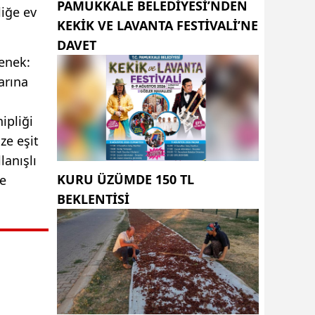
PAMUKKALE BELEDIYESI’NDEN
liğe ev
KEKIK VE LAVANTA FESTIVALI’NE
DAVET
enek:
arına
ipliği
ze eşit
anışlı
KURU ÜZÜMDE 150 TL
ne
BEKLENTISI