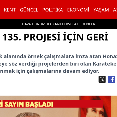
KENT
GÜNCEL
POLITIKA
EKONOMI
YAŞAM
A
HAVA DURUMU
ECZANELER
VEFAT EDENLER
135. PROJESİ İÇİN GERİ
lik alanında örnek çalışmalara imza atan Hona
ye söz verdiği projelerden biri olan Karateke
sunmak için çalışmalarına devam ediyor.