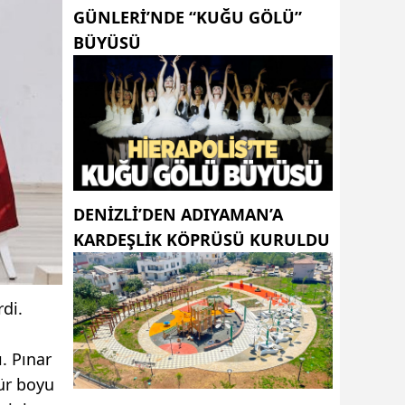
GÜNLERI’NDE “KUĞU GÖLÜ”
BÜYÜSÜ
DENIZLI’DEN ADIYAMAN’A
KARDEŞLIK KÖPRÜSÜ KURULDU
rdi.
. Pınar
mür boyu