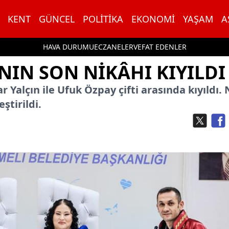
KENT
GÜNCEL
POLITIKA
EKONOMI
YAŞAM
A
HAVA DURUMU
ECZANELER
VEFAT EDENLER
ININ SON NIKÂHI KIYILDI
r Yalçın ile Ufuk Özpay çifti arasında kıyıldı. 
ştirildi.