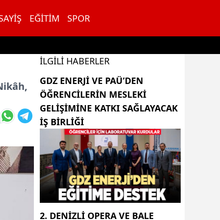
SAYIŞ
EĞITIM
SPOR
İLGILI HABERLER
GDZ ENERJI VE PAÜ’DEN
Nikâh,
ÖĞRENCILERIN MESLEKI
GELIŞIMINE KATKI SAĞLAYACAK
IŞ BIRLIĞI
2. DENIZLI OPERA VE BALE