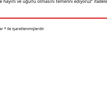
ne hayırlı ve uğurlu olmasını temenni ediyoruz” ifadele
lar
*
ile işaretlenmişlerdir