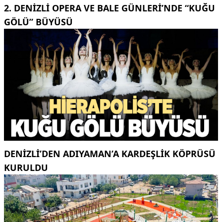
2. DENIZLI OPERA VE BALE GÜNLERI’NDE “KUĞU
GÖLÜ” BÜYÜSÜ
DENIZLI’DEN ADIYAMAN’A KARDEŞLIK KÖPRÜSÜ
KURULDU