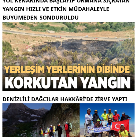
YOL KENARINDA BAŞLAYIP ORMANA SIÇRAYAN
YANGIN HIZLI VE ETKIN MÜDAHALEYLE
BÜYÜMEDEN SÖNDÜRÜLDÜ
DENIZLILI DAĞCILAR HAKKÂRI’DE ZIRVE YAPTI