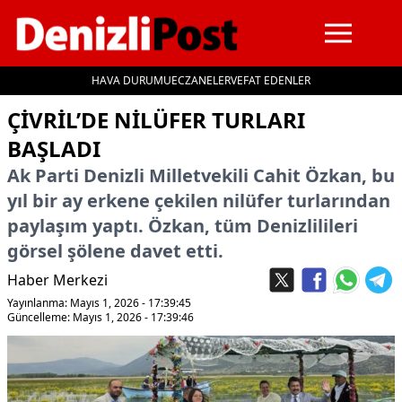
HAVA DURUMU
ECZANELER
VEFAT EDENLER
İçeriğe geç
ÇIVRIL’DE NILÜFER TURLARI
BAŞLADI
Ak Parti Denizli Milletvekili Cahit Özkan, bu
yıl bir ay erkene çekilen nilüfer turlarından
paylaşım yaptı. Özkan, tüm Denizlilileri
görsel şölene davet etti.
Haber Merkezi
Yayınlanma: Mayıs 1, 2026 - 17:39:45
Güncelleme: Mayıs 1, 2026 - 17:39:46