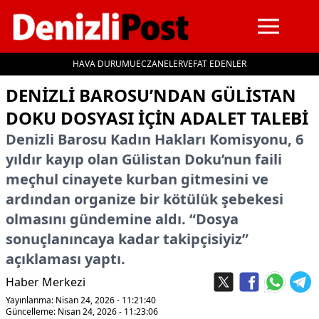
HAVA DURUMU
ECZANELER
VEFAT EDENLER
İçeriğe geç
DENIZLI BAROSU’NDAN GÜLISTAN
DOKU DOSYASI IÇIN ADALET TALEBI
Denizli Barosu Kadın Hakları Komisyonu, 6
yıldır kayıp olan Gülistan Doku’nun faili
meçhul cinayete kurban gitmesini ve
ardından organize bir kötülük şebekesi
olmasını gündemine aldı. “Dosya
sonuçlanıncaya kadar takipçisiyiz”
açıklaması yaptı.
Haber Merkezi
Yayınlanma: Nisan 24, 2026 - 11:21:40
Güncelleme: Nisan 24, 2026 - 11:23:06