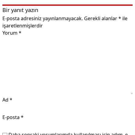
Bir yanıt yazın
E-posta adresiniz yayınlanmayacak.
Gerekli alanlar
*
ile
işaretlenmişlerdir
Yorum
*
Ad
*
E-posta
*
Daha sonraki yorumlarımda kullanılması için adım, e-