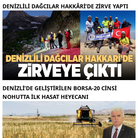
DENIZLILI DAĞCILAR HAKKÂRI’DE ZIRVE YAPTI
DENIZLI’DE GELIŞTIRILEN BORSA-20 CINSI
NOHUTTA ILK HASAT HEYECANI