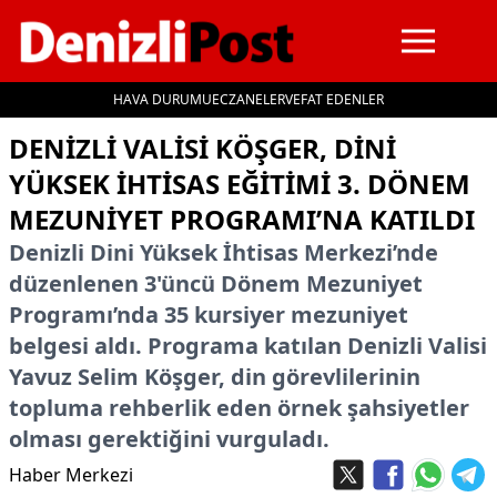
HAVA DURUMU
ECZANELER
VEFAT EDENLER
İçeriğe geç
DENIZLI VALISI KÖŞGER, DINI
YÜKSEK İHTISAS EĞITIMI 3. DÖNEM
MEZUNIYET PROGRAMI’NA KATILDI
Denizli Dini Yüksek İhtisas Merkezi’nde
düzenlenen 3'üncü Dönem Mezuniyet
Programı’nda 35 kursiyer mezuniyet
belgesi aldı. Programa katılan Denizli Valisi
Yavuz Selim Köşger, din görevlilerinin
topluma rehberlik eden örnek şahsiyetler
olması gerektiğini vurguladı.
Haber Merkezi