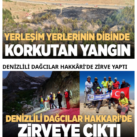
DENIZLILI DAĞCILAR HAKKÂRI’DE ZIRVE YAPTI