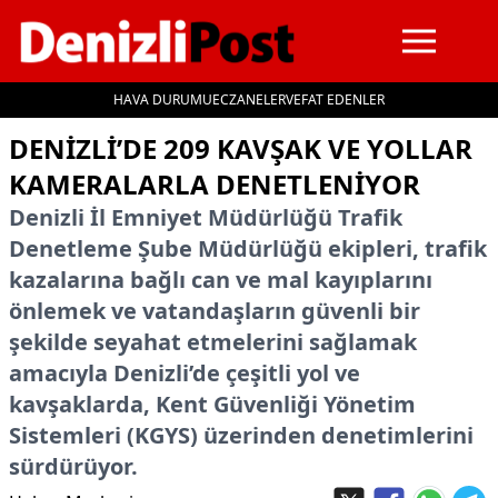
HAVA DURUMU
ECZANELER
VEFAT EDENLER
İçeriğe geç
DENIZLI’DE 209 KAVŞAK VE YOLLAR
KAMERALARLA DENETLENIYOR
Denizli İl Emniyet Müdürlüğü Trafik
Denetleme Şube Müdürlüğü ekipleri, trafik
kazalarına bağlı can ve mal kayıplarını
önlemek ve vatandaşların güvenli bir
şekilde seyahat etmelerini sağlamak
amacıyla Denizli’de çeşitli yol ve
kavşaklarda, Kent Güvenliği Yönetim
Sistemleri (KGYS) üzerinden denetimlerini
sürdürüyor.