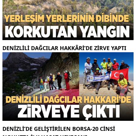
DENIZLILI DAĞCILAR HAKKÂRI’DE ZIRVE YAPTI
DENIZLI’DE GELIŞTIRILEN BORSA-20 CINSI