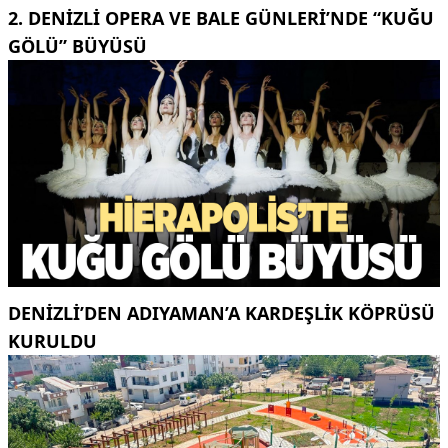
2. DENIZLI OPERA VE BALE GÜNLERI’NDE “KUĞU
GÖLÜ” BÜYÜSÜ
DENIZLI’DEN ADIYAMAN’A KARDEŞLIK KÖPRÜSÜ
KURULDU