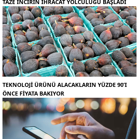
TAZE INCIRIN IHRACAT YOLCULUĞU BAŞLADI
TEKNOLOJI ÜRÜNÜ ALACAKLARIN YÜZDE 90’I
ÖNCE FIYATA BAKIYOR