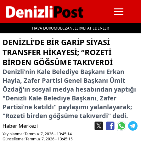
HAVA DURUMU
ECZANELER
VEFAT EDENLER
İçeriğe geç
DENIZLI’DE BIR GARIP SIYASI
TRANSFER HIKAYESI; “ROZETI
BIRDEN GÖĞSÜME TAKIVERDI
Denizli'nin Kale Belediye Başkanı Erkan
Hayla, Zafer Partisi Genel Başkanı Ümit
Özdağ'ın sosyal medya hesabından yaptığı
"Denizli Kale Belediye Başkanı, Zafer
Partisi'ne katıldı" paylaşımı yalanlayarak;
"Rozeti birden göğsüme takıverdi" dedi.
Haber Merkezi
Yayınlanma: Temmuz 7, 2026 - 13:45:14
Güncelleme: Temmuz 7, 2026 - 13:45:15