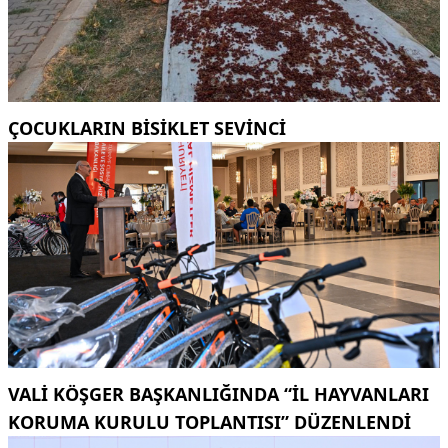
ÇOCUKLARIN BISIKLET SEVINCI
VALI KÖŞGER BAŞKANLIĞINDA “İL HAYVANLARI
KORUMA KURULU TOPLANTISI” DÜZENLENDI