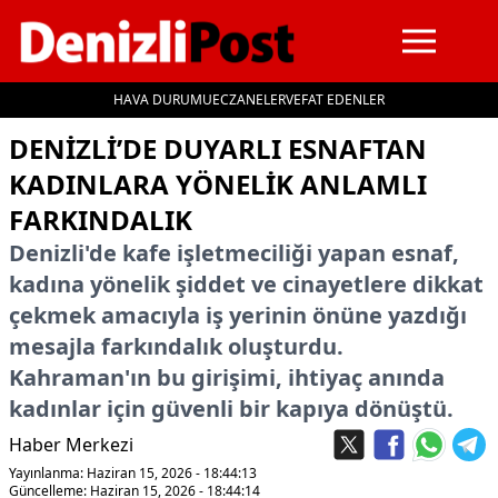
HAVA DURUMU
ECZANELER
VEFAT EDENLER
İçeriğe geç
DENIZLI’DE DUYARLI ESNAFTAN
KADINLARA YÖNELIK ANLAMLI
FARKINDALIK
Denizli'de kafe işletmeciliği yapan esnaf,
kadına yönelik şiddet ve cinayetlere dikkat
çekmek amacıyla iş yerinin önüne yazdığı
mesajla farkındalık oluşturdu.
Kahraman'ın bu girişimi, ihtiyaç anında
kadınlar için güvenli bir kapıya dönüştü.
Haber Merkezi
Yayınlanma: Haziran 15, 2026 - 18:44:13
Güncelleme: Haziran 15, 2026 - 18:44:14