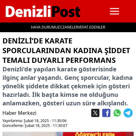
HAVA DURUMU
ECZANELER
VEFAT EDENLER
İçeriğe geç
DENIZLI’DE KARATE
SPORCULARINDAN KADINA ŞIDDET
TEMALI DUYARLI PERFORMANS
Denizli'de yapılan karate gösterisinde
ilginç anlar yaşandı. Genç sporcular, kadına
yönelik şiddete dikkat çekmek için gösteri
hazırladı. İlk başta kimse ne olduğunu
anlamazken, gösteri uzun süre alkışlandı.
Haber Merkezi
Yayınlanma: Şubat 18, 2025 - 11:30:06
Güncelleme: Şubat 18, 2025 - 11:30:07