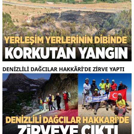
DENIZLILI DAĞCILAR HAKKÂRI’DE ZIRVE YAPTI