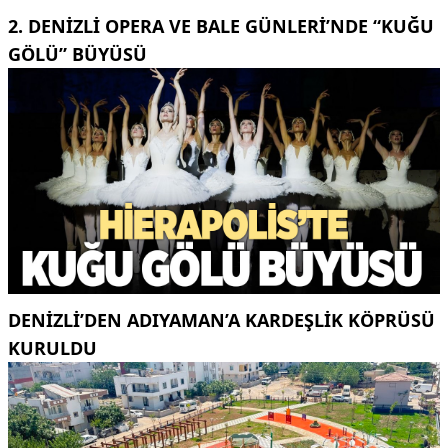
2. DENIZLI OPERA VE BALE GÜNLERI’NDE “KUĞU
GÖLÜ” BÜYÜSÜ
DENIZLI’DEN ADIYAMAN’A KARDEŞLIK KÖPRÜSÜ
KURULDU