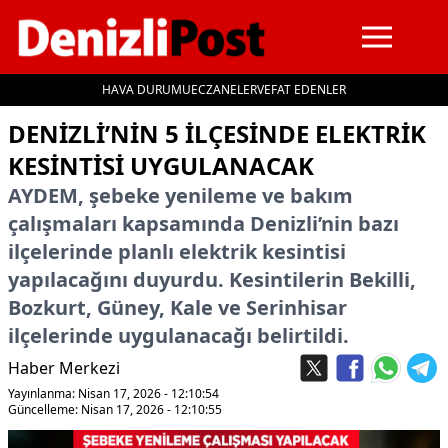
HAVA DURUMU
ECZANELER
VEFAT EDENLER
İçeriğe geç
DENIZLI’NIN 5 ILÇESINDE ELEKTRIK
KESINTISI UYGULANACAK
AYDEM, şebeke yenileme ve bakım
çalışmaları kapsamında Denizli’nin bazı
ilçelerinde planlı elektrik kesintisi
yapılacağını duyurdu. Kesintilerin Bekilli,
Bozkurt, Güney, Kale ve Serinhisar
ilçelerinde uygulanacağı belirtildi.
Haber Merkezi
Yayınlanma: Nisan 17, 2026 - 12:10:54
Güncelleme: Nisan 17, 2026 - 12:10:55