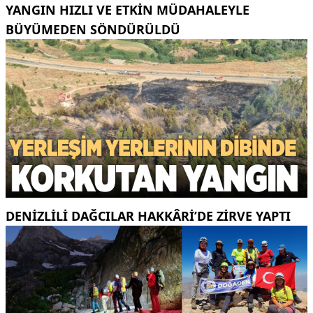
YANGIN HIZLI VE ETKIN MÜDAHALEYLE
BÜYÜMEDEN SÖNDÜRÜLDÜ
DENIZLILI DAĞCILAR HAKKÂRI’DE ZIRVE YAPTI