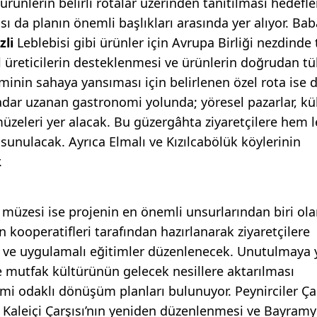
ürünlerin belirli rotalar üzerinden tanıtılması hedefle
ası da planın önemli başlıkları arasında yer alıyor. Ba
zli
Leblebisi gibi ürünler için Avrupa Birliği nezdinde 
l üreticilerin desteklenmesi ve ürünlerin doğrudan tü
minin sahaya yansıması için belirlenen özel rota ise 
adar uzanan gastronomi yolunda; yöresel pazarlar, kü
müzeleri yer alacak. Bu güzergâhta ziyaretçilere hem l
unulacak. Ayrıca Elmalı ve Kızılcabölük köylerinin
.
müzesi ise projenin en önemli unsurlarından biri ol
 kooperatifleri tarafından hazırlanarak ziyaretçilere
ı ve uygulamalı eğitimler düzenlenecek. Unutulmaya 
e mutfak kültürünün gelecek nesillere aktarılması
i odaklı dönüşüm planları bulunuyor. Peynirciler Çar
Kaleiçi Çarşısı’nın yeniden düzenlenmesi ve Bayramy