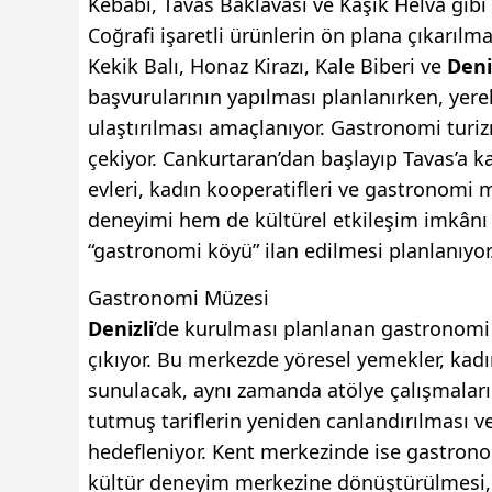
Kebabı, Tavas Baklavası ve Kaşık Helva gibi 
Coğrafi işaretli ürünlerin ön plana çıkarılm
Kekik Balı, Honaz Kirazı, Kale Biberi ve
Deni
başvurularının yapılması planlanırken, yere
ulaştırılması amaçlanıyor. Gastronomi turiz
çekiyor. Cankurtaran’dan başlayıp Tavas’a k
evleri, kadın kooperatifleri ve gastronomi 
deneyimi hem de kültürel etkileşim imkânı s
“gastronomi köyü” ilan edilmesi planlanıyor
Gastronomi Müzesi
Denizli
’de kurulması planlanan gastronomi 
çıkıyor. Bu merkezde yöresel yemekler, kadın
sunulacak, aynı zamanda atölye çalışmalar
tutmuş tariflerin yeniden canlandırılması v
hedefleniyor. Kent merkezinde ise gastronom
kültür deneyim merkezine dönüştürülmesi, 