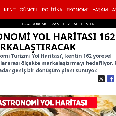
KENT
GÜNCEL
POLITIKA
EKONOMI
YAŞAM
A
HAVA DURUMU
ECZANELER
VEFAT EDENLER
ONOMI YOL HARITASI 162
ARKALAŞTIRACAK
omi Turizmi Yol Haritası’, kentin 162 yöresel
lararası ölçekte markalaştırmayı hedefliyor. 
kadar geniş bir dönüşüm planı sunuyor.