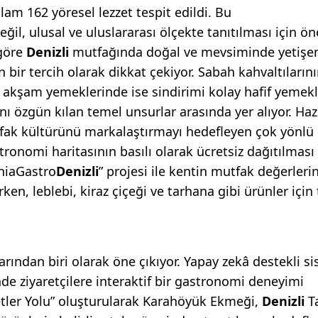
am 162 yöresel lezzet tespit edildi. Bu
ğil, ulusal ve uluslararası ölçekte tanıtılması için ön
 göre
Denizli
mutfağında doğal ve mevsiminde yetişe
 bir tercih olarak dikkat çekiyor. Sabah kahvaltıların
 akşam yemeklerinde ise sindirimi kolay hafif yemekl
ı özgün kılan temel unsurlar arasında yer alıyor. Haz
tfak kültürünü markalaştırmayı hedefleyen çok yönlü 
ronomi haritasının basılı olarak ücretsiz dağıtılması 
iniaGastro
Denizli
” projesi ile kentin mutfak değerleri
en, leblebi, kiraz çiçeği ve tarhana gibi ürünler için
arından biri olarak öne çıkıyor. Yapay zekâ destekli s
de ziyaretçilere interaktif bir gastronomi deneyimi
zetler Yolu” oluşturularak Karahöyük Ekmeği,
Denizli
T