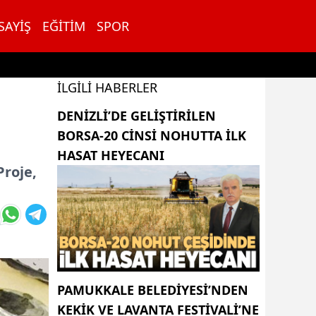
SAYIŞ
EĞITIM
SPOR
İLGILI HABERLER
DENIZLI’DE GELIŞTIRILEN
BORSA-20 CINSI NOHUTTA ILK
HASAT HEYECANI
Proje,
PAMUKKALE BELEDIYESI’NDEN
KEKIK VE LAVANTA FESTIVALI’NE