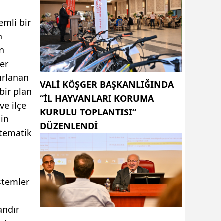
emli bir
n
ın
er
ırlanan
VALI KÖŞGER BAŞKANLIĞINDA
bir plan
“İL HAYVANLARI KORUMA
ve ilçe
KURULU TOPLANTISI”
nin
DÜZENLENDI
 tematik
istemler
andır