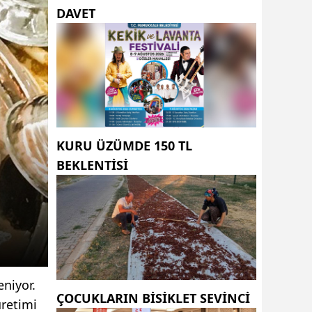
DAVET
KURU ÜZÜMDE 150 TL
BEKLENTISI
eniyor.
ÇOCUKLARIN BISIKLET SEVINCI
üretimi