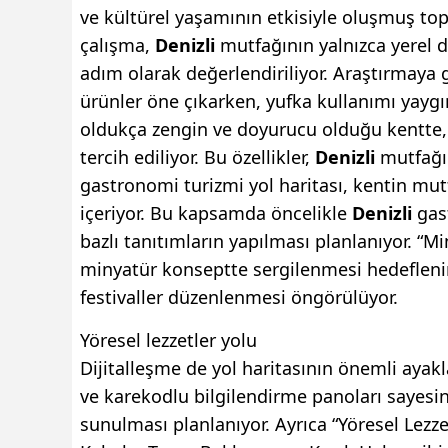
ve kültürel yaşamının etkisiyle oluşmuş topl
çalışma,
Denizli
mutfağının yalnızca yerel de
adım olarak değerlendiriliyor. Araştırmaya
ürünler öne çıkarken, yufka kullanımı yaygın
oldukça zengin ve doyurucu olduğu kentte,
tercih ediliyor. Bu özellikler,
Denizli
mutfağın
gastronomi turizmi yol haritası, kentin mu
içeriyor. Bu kapsamda öncelikle
Denizli
gast
bazlı tanıtımların yapılması planlanıyor. “M
minyatür konseptte sergilenmesi hedeflenirk
festivaller düzenlenmesi öngörülüyor.
Yöresel lezzetler yolu
Dijitalleşme de yol haritasının önemli ayakl
ve karekodlu bilgilendirme panoları sayesin
sunulması planlanıyor. Ayrıca “Yöresel Lez