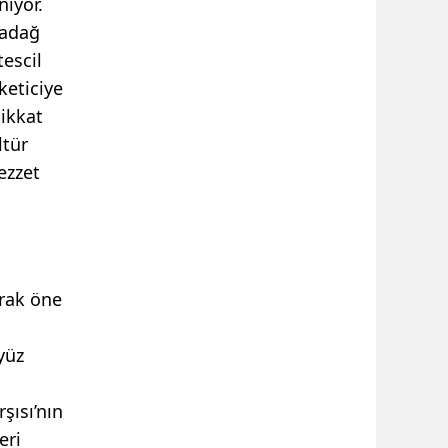
niyor.
badağ
tescil
keticiye
dikkat
ltür
ezzet
arak öne
yüz
şısı’nın
eri