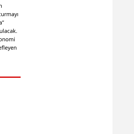
n
şturmayı
a”
ulacak.
onomi
efleyen