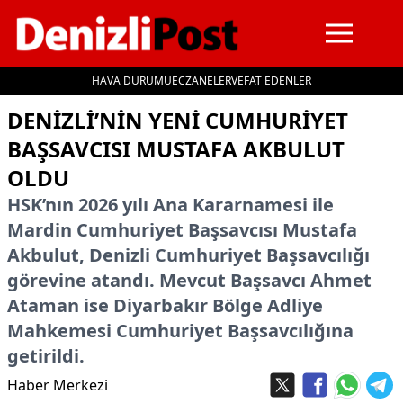
HAVA DURUMU
ECZANELER
VEFAT EDENLER
İçeriğe geç
DENIZLI’NIN YENI CUMHURIYET
BAŞSAVCISI MUSTAFA AKBULUT
OLDU
HSK’nın 2026 yılı Ana Kararnamesi ile
Mardin Cumhuriyet Başsavcısı Mustafa
Akbulut, Denizli Cumhuriyet Başsavcılığı
görevine atandı. Mevcut Başsavcı Ahmet
Ataman ise Diyarbakır Bölge Adliye
Mahkemesi Cumhuriyet Başsavcılığına
getirildi.
Haber Merkezi