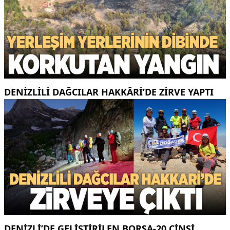
DENIZLILI DAĞCILAR HAKKÂRI’DE ZIRVE YAPTI
DENIZLI’DE GELIŞTIRILEN BORSA-20 CINSI