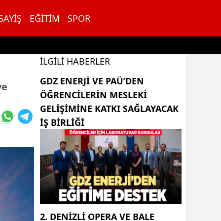
SAYIŞ
EĞITIM
SPOR
İLGILI HABERLER
GDZ ENERJI VE PAÜ’DEN
ye
ÖĞRENCILERIN MESLEKI
GELIŞIMINE KATKI SAĞLAYACAK
IŞ BIRLIĞI
2. DENIZLI OPERA VE BALE