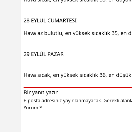
28 EYLÜL CUMARTESİ
Hava az bulutlu, en yüksek sıcaklık 35, en 
29 EYLÜL PAZAR
Hava sıcak, en yüksek sıcaklık 36, en düşük
Bir yanıt yazın
E-posta adresiniz yayınlanmayacak.
Gerekli alan
Yorum
*