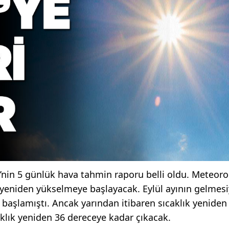
nin 5 günlük hava tahmin raporu belli oldu. Meteorol
ı yeniden yükselmeye başlayacak. Eylül ayının gelmesi
 başlamıştı. Ancak yarından itibaren sıcaklık yeniden
klık yeniden 36 dereceye kadar çıkacak.