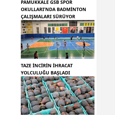
PAMUKKALE GSB SPOR
OKULLARI’NDA BADMINTON
ÇALIŞMALARI SÜRÜYOR
TAZE INCIRIN IHRACAT
YOLCULUĞU BAŞLADI