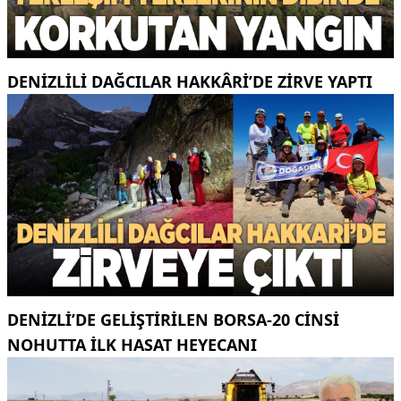
DENIZLILI DAĞCILAR HAKKÂRI’DE ZIRVE YAPTI
DENIZLI’DE GELIŞTIRILEN BORSA-20 CINSI
NOHUTTA ILK HASAT HEYECANI