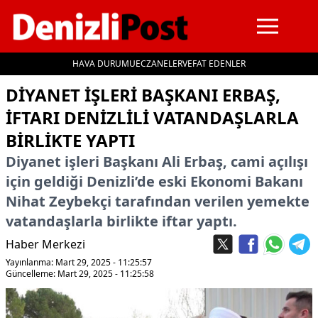
HAVA DURUMU
ECZANELER
VEFAT EDENLER
İçeriğe geç
DIYANET İŞLERI BAŞKANI ERBAŞ,
IFTARI DENIZLILI VATANDAŞLARLA
BIRLIKTE YAPTI
Diyanet işleri Başkanı Ali Erbaş, cami açılışı
için geldiği Denizli’de eski Ekonomi Bakanı
Nihat Zeybekçi tarafından verilen yemekte
vatandaşlarla birlikte iftar yaptı.
Haber Merkezi
Yayınlanma: Mart 29, 2025 - 11:25:57
Güncelleme: Mart 29, 2025 - 11:25:58