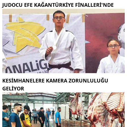
JUDOCU EFE KAĞANTÜRKİYE FİNALLERİ'NDE
KESİMHANELERE KAMERA ZORUNLULUĞU
GELİYOR