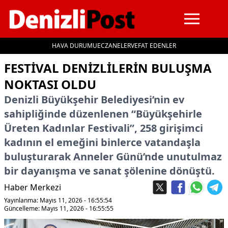
HAVA DURUMU
ECZANELER
VEFAT EDENLER
İçeriğe geç
FESTIVAL DENIZLILERIN BULUŞMA
NOKTASI OLDU
Denizli Büyükşehir Belediyesi’nin ev
sahipliğinde düzenlenen “Büyükşehirle
Üreten Kadınlar Festivali”, 258 girişimci
kadının el emeğini binlerce vatandaşla
buluşturarak Anneler Günü’nde unutulmaz
bir dayanışma ve sanat şölenine dönüştü.
Haber Merkezi
Yayınlanma: Mayıs 11, 2026 - 16:55:54
Güncelleme: Mayıs 11, 2026 - 16:55:55