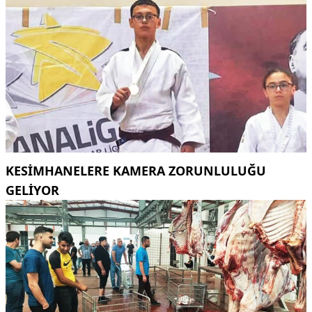
KESİMHANELERE KAMERA ZORUNLULUĞU
GELİYOR