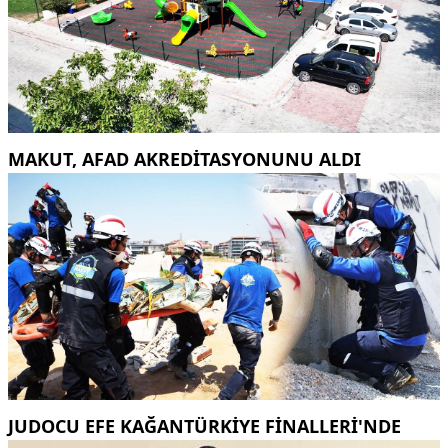
MAKUT, AFAD AKREDİTASYONUNU ALDI
JUDOCU EFE KAĞANTÜRKİYE FİNALLERİ'NDE