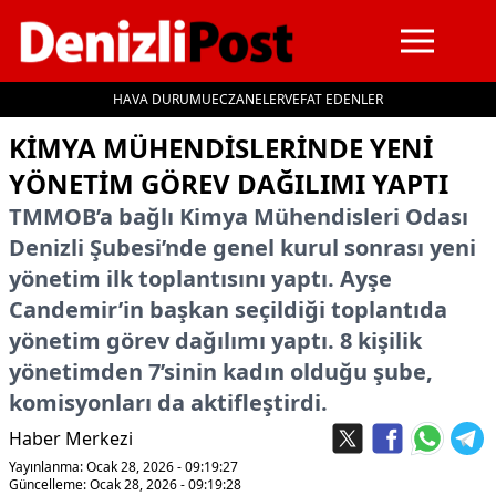
HAVA DURUMU
ECZANELER
VEFAT EDENLER
İçeriğe geç
KIMYA MÜHENDISLERINDE YENI
YÖNETIM GÖREV DAĞILIMI YAPTI
TMMOB’a bağlı Kimya Mühendisleri Odası
Denizli Şubesi’nde genel kurul sonrası yeni
yönetim ilk toplantısını yaptı. Ayşe
Candemir’in başkan seçildiği toplantıda
yönetim görev dağılımı yaptı. 8 kişilik
yönetimden 7’sinin kadın olduğu şube,
komisyonları da aktifleştirdi.
Haber Merkezi
Yayınlanma: Ocak 28, 2026 - 09:19:27
Güncelleme: Ocak 28, 2026 - 09:19:28