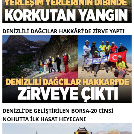
DENIZLILI DAĞCILAR HAKKÂRI’DE ZIRVE YAPTI
DENIZLI’DE GELIŞTIRILEN BORSA-20 CINSI
NOHUTTA ILK HASAT HEYECANI