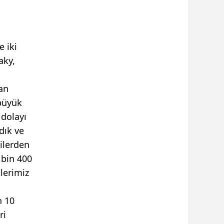
e iki
aky,
an
 büyük
 dolayı
dık ve
çilerden
 bin 400
lerimiz
n 10
ri