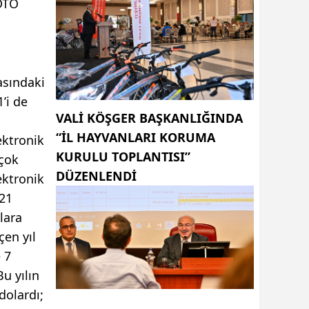
 DTO
rasındaki
’i de
VALI KÖŞGER BAŞKANLIĞINDA
“İL HAYVANLARI KORUMA
ektronik
KURULU TOPLANTISI”
 çok
DÜZENLENDI
lektronik
 21
lara
çen yıl
 7
u yılın
dolardı;