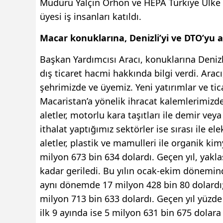
Müdürü Yalçın Orhon ve HEPA Türkiye Ülke 
üyesi iş insanları katıldı.
Macar konuklarına, Denizli’yi ve DTO’yu a
Başkan Yardımcısı Aracı, konuklarına Denizli’
dış ticaret hacmi hakkında bilgi verdi. Arac
şehrimizde ve üyemiz. Yeni yatırımlar ve tica
Macaristan’a yönelik ihracat kalemlerimizde e
aletler, motorlu kara taşıtları ile demir vey
ithalat yaptığımız sektörler ise sırası ile el
aletler, plastik ve mamulleri ile organik kim
milyon 673 bin 634 dolardı. Geçen yıl, yakla
kadar geriledi. Bu yılın ocak-ekim dönemind
aynı dönemde 17 milyon 428 bin 80 dolardı; 
milyon 713 bin 633 dolardı. Geçen yıl yüzde 
ilk 9 ayında ise 5 milyon 631 bin 675 dolar