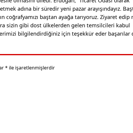
sile olmasını diledi. Erdoğan, “
Ticaret Odası olarak
şletmek adına bir süredir yeni pazar arayışındayız
. Baş
ın coğrafyamızı baştan ayağa tarıyoruz. Ziyaret edip 
 sizin gibi dost ülkelerden gelen temsilcileri kabul
rimizi bilgilendirdiğiniz için teşekkür eder başarılar d
lar
*
ile işaretlenmişlerdir