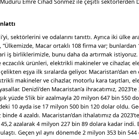
Müdürü Emre Cihad Sönmez ile çeşitli sektörlerden
nlattı
yi, sektörlerini ve odalarını tanıttı. Ayrıca iki ülke a
ı, “Ülkemizde, Macar ortaklı 108 firma var; bunlardan 1
ri iş birliklerimizle, bunu daha da artırmak istiyoruz.
czacılık ürünleri, elektrikli makineler ve cihazlar, el
a çelikten eşya ilk sıralarda geliyor. Macaristan’dan en
ektrikli makineler ve cihazlar, motorlu kara taşıtları, e
yasallar. Denizli’den Macaristan’a ihracatımız, 2023’te
şık yüzde 5’lik bir azalmayla 20 milyon 647 bin 550 do
eki 10 ayda ise 17 milyon 500 bin 120 dolar oldu. Ge
binde 4 azaldı. Macaristan’dan ithalatımız da 2023’te
45,2 azalarak 4 milyon 227 bin 89 dolara kadar indi. B
a ulaştı. Geçen yıl aynı dönemde 2 milyon 353 bin 544 