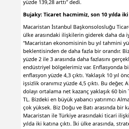
yüzde 139,28 arttı” dedi.
Bujaky: Ticaret hacmimiz, son 10 yılda iki
Macaristan İstanbul Başkonsolosluğu Ticaret
ülke arasındaki ilişkilerin giderek daha da iy
“Macaristan ekonomisinin bu yıl tahmini yük
beklentisinden de daha fazla bir orandır. 
yüzde 2 ile 3 arasında daha fazlasını gerçe
endüstriyel bölgelerimiz var. Enflasyonda bi
enflasyon yüzde 4,3 çıktı. Yaklaşık 10 yıl 
işsizlik oranımız yüzde 4,5 çıktı. Bu değer,
dolayı ortalama net kazanç yaklaşık 60 bin T
TL. Bizdeki en büyük yabancı yatırımcı Alma
çok yüksek. Biz Doğu ve Batı arasında bir 
Macaristan ile Türkiye arasındaki ticari iliş
yılda iki katına çıktı. İki ülke arasında, stra