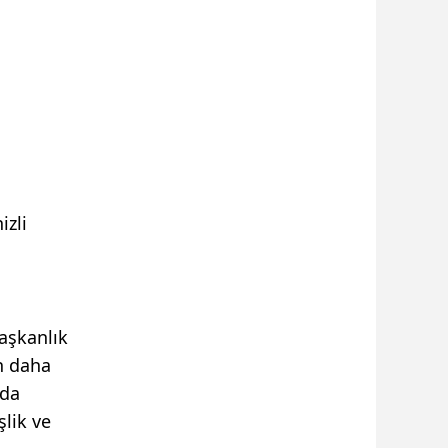
izli
aşkanlık
n daha
 da
lik ve