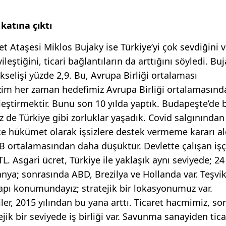
 katına çıktı
 Ataşesi Miklos Bujaky ise Türkiye’yi çok sevdiğini v
ileştiğini, ticari bağlantıların da arttığını söyledi. Buj
selişi yüzde 2,9. Bu, Avrupa Birliği ortalaması
Bizim her zaman hedefimiz Avrupa Birliği ortalamasınd
kleştirmektir. Bunu son 10 yılda yaptık. Budapeşte’de
z de Türkiye gibi zorluklar yaşadık. Covid salgınından
önce hükümet olarak işsizlere destek vermeme kararı al
 AB ortalamasından daha düşüktür. Devlette çalışan iş
L. Asgari ücret, Türkiye ile yaklaşık aynı seviyede; 24
nya; sonrasında ABD, Brezilya ve Hollanda var. Teşvik
kapı konumundayız; stratejik bir lokasyonumuz var.
kiler, 2015 yılından bu yana arttı. Ticaret hacmimiz, so
tejik bir seviyede iş birliği var. Savunma sanayiden tica