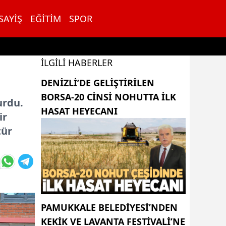
SAYIŞ
EĞITIM
SPOR
İLGILI HABERLER
DENIZLI’DE GELIŞTIRILEN
BORSA-20 CINSI NOHUTTA ILK
urdu.
HASAT HEYECANI
ir
tür
PAMUKKALE BELEDIYESI’NDEN
KEKIK VE LAVANTA FESTIVALI’NE