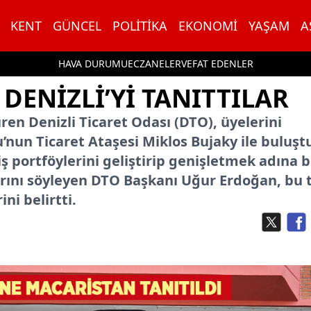
KENT
GÜNCEL
POLITIKA
EKONOMI
YAŞAM
A
HAVA DURUMU
ECZANELER
VEFAT EDENLER
ENIZLI’YI TANITTILAR
ren Denizli Ticaret Odası (DTO), üyelerini
nun Ticaret Ataşesi Miklos Bujaky ile buluşt
n iş portföylerini geliştirip genişletmek adına b
arını söyleyen DTO Başkanı Uğur Erdoğan, bu 
ni belirtti.