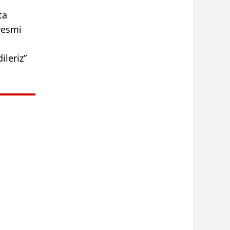
ta
resmi
ileriz”