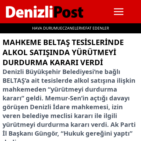
HAVA DURUMU
ECZANELER
VEFAT EDENLER
İçeriğe geç
MAHKEME BELTAŞ TESISLERINDE
ALKOL SATIŞINDA YÜRÜTMEYI
DURDURMA KARARI VERDI
Denizli Büyükşehir Belediyesi’ne bağlı
BELTAŞ’a ait tesislerde alkol satışına ilişkin
mahkemeden “yürütmeyi durdurma
kararı” geldi. Memur-Sen’in açtığı davayı
görüşen Denizli İdare mahkemesi, izin
veren belediye meclisi kararı ile ilgili
yürütmeyi durdurma kararı verdi. Ak Parti
İl Başkanı Güngör, “Hukuk gereğini yaptı”