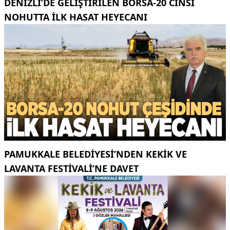
DENIZLI’DE GELIŞTIRILEN BORSA-20 CINSI
NOHUTTA ILK HASAT HEYECANI
PAMUKKALE BELEDIYESI’NDEN KEKIK VE
LAVANTA FESTIVALI’NE DAVET